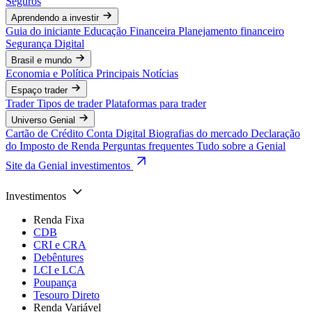
Seguros
Aprendendo a investir
Guia do iniciante
Educação Financeira
Planejamento financeiro
Segurança Digital
Brasil e mundo
Economia e Política
Principais Notícias
Espaço trader
Trader
Tipos de trader
Plataformas para trader
Universo Genial
Cartão de Crédito
Conta Digital
Biografias do mercado
Declaração
do Imposto de Renda
Perguntas frequentes
Tudo sobre a Genial
Site da Genial investimentos
Investimentos
Renda Fixa
CDB
CRI e CRA
Debêntures
LCI e LCA
Poupança
Tesouro Direto
Renda Variável