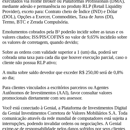
executados via Home Broker ou Plataformas Profissionais (DMA),
mediante adesão e permanência no produto RLP (Retail Liquidity
Provider), exceto para: Contrato cheio de Índice (IND) e Dólar
(DOL), Opções a Exercer, Commodities, Taxa de Juros (DI),
Termo, BTC e Zerada Compulsória.
Emolumentos cobrados pela B³ poderão incidir sobre as taxas e os
valores citados; ISS/PIS/COFINS no valor de 9,65% incidirão sobre
os valores de corretagem, quando devido;
Sobre as ordens com validade superior a 1 (um) dia, poderá ser
cobrada uma taxa para cada dia que houver execução parcial, caso o
cliente não possua RLP ativo;
A multa sobre saldo devedor que exceder R$ 250,00 será de 0,8%
ao dia;
Para clientes vinculados a escritórios parceiros ou Agentes
Autônomos de Investimentos (AAI), favor consultar valores
promocionais diretamente com seu assessor.
Você está conectado à Genial, a Plataforma de Investimentos Digital
da Genial Investimentos Corretora de Valores Mobiliários S.A. Toda
comunicação através da rede mundial de computadores está sujeita a
interrupções, podendo invalidar ordens ou negociações. A Genial
exime-se de responsabilidade pelos danos sofridos por seus clientes