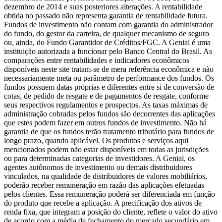
dezembro de 2014 e suas posteriores alterações. A rentabilidade
obtida no passado não representa garantia de rentabilidade futura.
Fundos de investimento não contam com garantia do administrador
do fundo, do gestor da carteira, de qualquer mecanismo de seguro
ou, ainda, do Fundo Garantidor de Créditos/FGC. A Genial é uma
instituição autorizada a funcionar pelo Banco Central do Brasil. As
comparações entre rentabilidades e indicadores econômicos
disponíveis neste site tratam-se de mera referência econômica e não
necessariamente meta ou parâmetro de performance dos fundos. Os
fundos possuem datas próprias e diferentes entre si de conversão de
cotas, de pedido de resgate e de pagamentos de resgate, conforme
seus respectivos regulamentos e prospectos. As taxas máximas de
administração cobradas pelos fundos são decorrentes das aplicações
que estes podem fazer em outros fundos de investimento. Não há
garantia de que os fundos terão tratamento tributário para fundos de
longo prazo, quando aplicável. Os produtos e serviços aqui
mencionados podem não estar disponíveis em todas as jurisdições
ou para determinadas categorias de investidores. A Genial, os
agentes autônomos de investimento ou demais distribuidores
vinculados, na qualidade de distribuidores de valores mobiliários,
poderão receber remuneração em razão das aplicações efetuadas
pelos clientes. Essa remuneração poderá ser diferenciada em função
do produto que recebe a aplicação. A precificação dos ativos de
renda fixa, que integram a posição do cliente, reflete o valor do ativo
de acordo com a média de fechamento do mercado secundário em