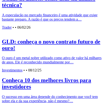
técnica?
A especulação no mercado financeiro é uma atividade que exige
bastante preparo. A razão é que os preços tendem a…
Trader
•
• 06/02/26
GLD: conheça o novo contrato futuro de
ouro!
O ouro é um metal nobre utilizado como ativo de valor há milhares
de anos. Ele é reconhecido mundialmente por…
Investimentos
•
• 08/12/25
Conheça 10 dos melhores livros para
investidores
O sucesso em uma área depende do conhecimento que você tem
sobre ela e da sua experiência, não é mesmo?…