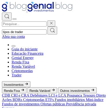
Abra sua conta
Guia do iniciante
Educação Financeira
Genial Energy
Renda Fixa
Renda Variável
Criptomoedas
Trader
Investimentos
Renda Fixa
Renda Variável
Outros investimentos
CDB
CRI e CRA
Debêntures
LCI e LCA
Poupança
Tesouro Direto
Ações
BDRs
Criptomoedas
ETFs
Fundos imobiliários
Mini-índice
Fundos de investimentos
Ofertas públicas
Previdência privada