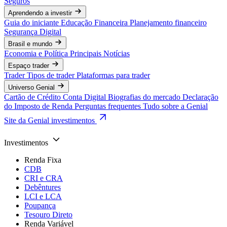
Seguros
Aprendendo a investir
Guia do iniciante
Educação Financeira
Planejamento financeiro
Segurança Digital
Brasil e mundo
Economia e Política
Principais Notícias
Espaço trader
Trader
Tipos de trader
Plataformas para trader
Universo Genial
Cartão de Crédito
Conta Digital
Biografias do mercado
Declaração
do Imposto de Renda
Perguntas frequentes
Tudo sobre a Genial
Site da Genial investimentos
Investimentos
Renda Fixa
CDB
CRI e CRA
Debêntures
LCI e LCA
Poupança
Tesouro Direto
Renda Variável