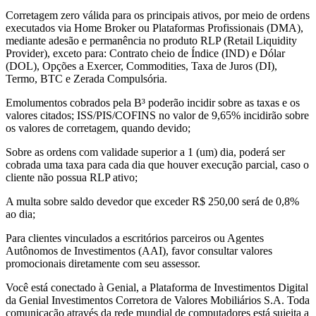
Corretagem zero válida para os principais ativos, por meio de ordens
executados via Home Broker ou Plataformas Profissionais (DMA),
mediante adesão e permanência no produto RLP (Retail Liquidity
Provider), exceto para: Contrato cheio de Índice (IND) e Dólar
(DOL), Opções a Exercer, Commodities, Taxa de Juros (DI),
Termo, BTC e Zerada Compulsória.
Emolumentos cobrados pela B³ poderão incidir sobre as taxas e os
valores citados; ISS/PIS/COFINS no valor de 9,65% incidirão sobre
os valores de corretagem, quando devido;
Sobre as ordens com validade superior a 1 (um) dia, poderá ser
cobrada uma taxa para cada dia que houver execução parcial, caso o
cliente não possua RLP ativo;
A multa sobre saldo devedor que exceder R$ 250,00 será de 0,8%
ao dia;
Para clientes vinculados a escritórios parceiros ou Agentes
Autônomos de Investimentos (AAI), favor consultar valores
promocionais diretamente com seu assessor.
Você está conectado à Genial, a Plataforma de Investimentos Digital
da Genial Investimentos Corretora de Valores Mobiliários S.A. Toda
comunicação através da rede mundial de computadores está sujeita a