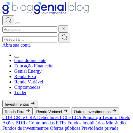
Abra sua conta
Guia do iniciante
Educação Financeira
Genial Energy
Renda Fixa
Renda Variável
Criptomoedas
Trader
Investimentos
Renda Fixa
Renda Variável
Outros investimentos
CDB
CRI e CRA
Debêntures
LCI e LCA
Poupança
Tesouro Direto
Ações
BDRs
Criptomoedas
ETFs
Fundos imobiliários
Mini-índice
Fundos de investimentos
Ofertas públicas
Previdência privada