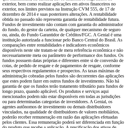
exterior, bem como realizar aplicações em ativos financeiros no
exterior, nos limites previstos na Instrução CVM 555, de 17 de
dezembro de 2014 e suas posteriores alterações. A rentabilidade
obtida no passado não representa garantia de rentabilidade futura.
Fundos de investimento não contam com garantia do administrador
do fundo, do gestor da carteira, de qualquer mecanismo de seguro
ou, ainda, do Fundo Garantidor de Créditos/FGC. A Genial é uma
instituição autorizada a funcionar pelo Banco Central do Brasil. As
comparações entre rentabilidades e indicadores econômicos
disponíveis neste site tratam-se de mera referência econômica e não
necessariamente meta ou parâmetro de performance dos fundos. Os
fundos possuem datas próprias e diferentes entre si de conversão de
cotas, de pedido de resgate e de pagamentos de resgate, conforme
seus respectivos regulamentos e prospectos. As taxas máximas de
administração cobradas pelos fundos são decorrentes das aplicações
que estes podem fazer em outros fundos de investimento. Não há
garantia de que os fundos terão tratamento tributário para fundos de
longo prazo, quando aplicável. Os produtos e serviços aqui
mencionados podem não estar disponíveis em todas as jurisdições
ou para determinadas categorias de investidores. A Genial, os
agentes autônomos de investimento ou demais distribuidores
vinculados, na qualidade de distribuidores de valores mobiliários,
poderão receber remuneração em razão das aplicações efetuadas
pelos clientes. Essa remuneração poderá ser diferenciada em função
do produto que recebe a aplicação. A precificação dos ativos de