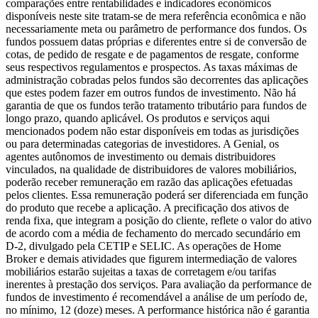
comparações entre rentabilidades e indicadores econômicos
disponíveis neste site tratam-se de mera referência econômica e não
necessariamente meta ou parâmetro de performance dos fundos. Os
fundos possuem datas próprias e diferentes entre si de conversão de
cotas, de pedido de resgate e de pagamentos de resgate, conforme
seus respectivos regulamentos e prospectos. As taxas máximas de
administração cobradas pelos fundos são decorrentes das aplicações
que estes podem fazer em outros fundos de investimento. Não há
garantia de que os fundos terão tratamento tributário para fundos de
longo prazo, quando aplicável. Os produtos e serviços aqui
mencionados podem não estar disponíveis em todas as jurisdições
ou para determinadas categorias de investidores. A Genial, os
agentes autônomos de investimento ou demais distribuidores
vinculados, na qualidade de distribuidores de valores mobiliários,
poderão receber remuneração em razão das aplicações efetuadas
pelos clientes. Essa remuneração poderá ser diferenciada em função
do produto que recebe a aplicação. A precificação dos ativos de
renda fixa, que integram a posição do cliente, reflete o valor do ativo
de acordo com a média de fechamento do mercado secundário em
D-2, divulgado pela CETIP e SELIC. As operações de Home
Broker e demais atividades que figurem intermediação de valores
mobiliários estarão sujeitas a taxas de corretagem e/ou tarifas
inerentes à prestação dos serviços. Para avaliação da performance de
fundos de investimento é recomendável a análise de um período de,
no mínimo, 12 (doze) meses. A performance histórica não é garantia