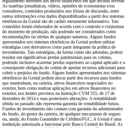
regulamento inerentes aos ativos financeiros em que decidiu investir.
As matérias jornalísticas, vídeos, opiniões de economistas e/ou
consultores, conteúdos produzidos nos fóruns de discussão, entre
outras informações e/ou dados disponibilizados a partir dos sistemas
eletrônicos da Genial são de caráter meramente informativo. Tais
conteúdos foram elaborados de acordo com o contexto e conjuntura
do momento de produção, não podendo ser considerados como
recomendações ou ofertas de qualquer natureza. Alguns fundos
apresentados nos sistemas eletrônicos da Genial podem utilizar
estratégias com derivativos como parte integrante da política de
investimento. Tais estratégias, da forma como são adotadas, podem
resultar em significativas perdas patrimoniais para os cotistas,
podendo inclusive acarretar perdas superiores ao capital aplicado e a
consequente obrigação do cotista de aportar recursos adicionais para
cobrir o prejuízo do fundo. Alguns fundos apresentados nos sistemas
eletrônicos da Genial podem alocar parte dos recursos para fundos
que mantenham, na carteira, ativos financeiros negociados no
exterior, bem como realizar aplicações em ativos financeiros no
exterior, nos limites previstos na Instrução CVM 555, de 17 de
dezembro de 2014 e suas posteriores alterações. A rentabilidade
obtida no passado não representa garantia de rentabilidade futura.
Fundos de investimento não contam com garantia do administrador
do fundo, do gestor da carteira, de qualquer mecanismo de seguro
ou, ainda, do Fundo Garantidor de Créditos/FGC. A Genial é uma
instituição autorizada a funcionar pelo Banco Central do Brasil. As