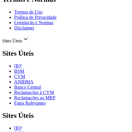
Termos de Uso
Política de Privacidade
Legislação e Normas
Disclaimer
Sites Úteis
Sites Úteis
[B]³
BSM
CVM
ANBIMA
Banco Central
Reclamações à CVM
Reclamações ao MRP
Fatos Relevantes
Sites Úteis
[B]³