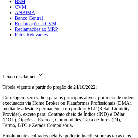
BSM
CVM
ANBIMA
Banco Central
Reclamações à CVM
Reclamações ao MRP
Fatos Relevantes
Leia o disclaimer
Tabela vigente a partir do pregão de 24/10/2022;
Corretagem zero válida para os principais ativos, por meio de ordens
executados via Home Broker ou Plataformas Profissionais (DMA),
mediante adesão e permanência no produto RLP (Retail Liquidity
Provider), exceto para: Contrato cheio de Índice (IND) e Dólar
(DOL), Opções a Exercer, Commodities, Taxa de Juros (DI),
Termo, BTC e Zerada Compulsória.
Emolumentos cobrados pela B³ poderão incidir sobre as taxas e os