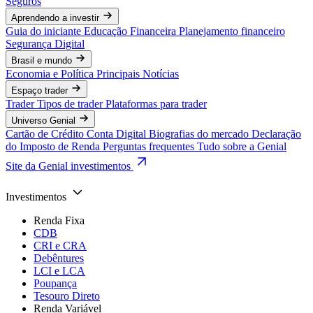
Seguros
Aprendendo a investir
Guia do iniciante
Educação Financeira
Planejamento financeiro
Segurança Digital
Brasil e mundo
Economia e Política
Principais Notícias
Espaço trader
Trader
Tipos de trader
Plataformas para trader
Universo Genial
Cartão de Crédito
Conta Digital
Biografias do mercado
Declaração
do Imposto de Renda
Perguntas frequentes
Tudo sobre a Genial
Site da Genial investimentos
Investimentos
Renda Fixa
CDB
CRI e CRA
Debêntures
LCI e LCA
Poupança
Tesouro Direto
Renda Variável