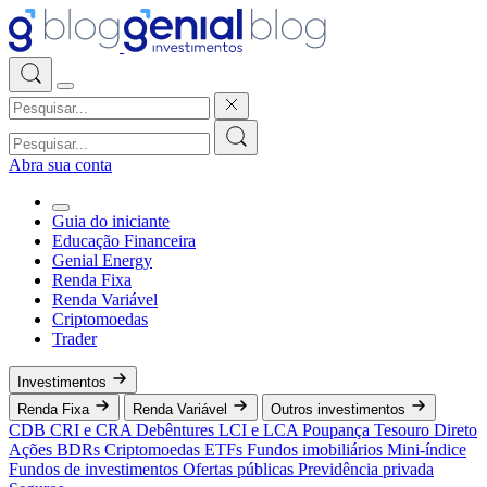
Abra sua conta
Guia do iniciante
Educação Financeira
Genial Energy
Renda Fixa
Renda Variável
Criptomoedas
Trader
Investimentos
Renda Fixa
Renda Variável
Outros investimentos
CDB
CRI e CRA
Debêntures
LCI e LCA
Poupança
Tesouro Direto
Ações
BDRs
Criptomoedas
ETFs
Fundos imobiliários
Mini-índice
Fundos de investimentos
Ofertas públicas
Previdência privada