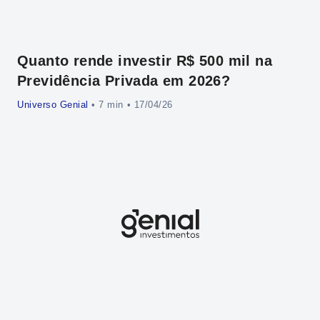
Quanto rende investir R$ 500 mil na
Cr
Previdência Privada em 2026?
al
Universo Genial
•
• 17/04/26
Uni