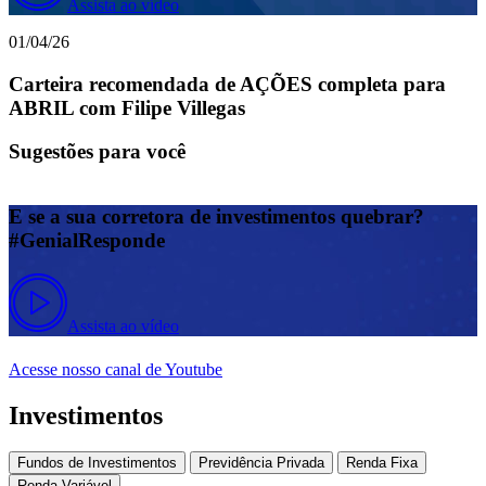
Assista ao vídeo
01/04/26
Carteira recomendada de AÇÕES completa para
ABRIL com Filipe Villegas
Sugestões para você
E se a sua corretora de investimentos quebrar?
#GenialResponde
Assista ao vídeo
Acesse nosso canal de Youtube
Investimentos
Fundos de Investimentos
Previdência Privada
Renda Fixa
Renda Variável