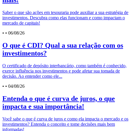
mais!
Saber o que são ações em tesouraria pode auxiliar a sua estratégia de
investimentos. Descubra como elas funcionam e como impactam o
mercado de capitais!
•
• 06/08/26
O que é CDI? Qual a sua relação com os
investimentos?
O certificado de depósito interbancário, como também é conhecido,
exerce influência nos investimentos e pode afetar sua tomada de
decisão. Ao entender como ele...
•
• 04/08/26
Entenda o que é curva de juros, o que
impacta e sua importância!
Você sabe o que é curva de juros e como ela impacta o mercado e os
investimentos? Entenda o conceito e tome decisões mais bem
informadas!