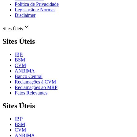
Política de Privacidade
Legislação e Normas
Disclaimer
Sites Úteis
Sites Úteis
[B]³
BSM
CVM
ANBIMA
Banco Central
Reclamações à CVM
Reclamações ao MRP
Fatos Relevantes
Sites Úteis
[B]³
BSM
CVM
ANBIMA