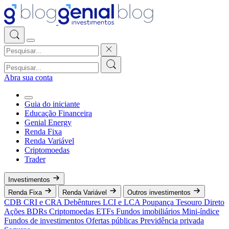
Abra sua conta
Guia do iniciante
Educação Financeira
Genial Energy
Renda Fixa
Renda Variável
Criptomoedas
Trader
Investimentos
Renda Fixa
Renda Variável
Outros investimentos
CDB
CRI e CRA
Debêntures
LCI e LCA
Poupança
Tesouro Direto
Ações
BDRs
Criptomoedas
ETFs
Fundos imobiliários
Mini-índice
Fundos de investimentos
Ofertas públicas
Previdência privada