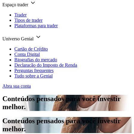
Espaço trader
Trader
Tipos de trader
Plataformas para trader
Universo Genial
Cartão de Crédito
Conta Digital
Biografias do mercado
Declaração do Imposto de Renda
Perguntas frequentes
Tudo sobre a Genial
Abra sua conta
Conteúdos pensados para você investir
melhor.
Conteúdos pensados para você investir
melhor.