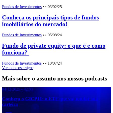
Fundos de Investimentos
•
• 03/02/25
Conheça os principais tipos de fundos
imobiliários do mercado!
Fundos de Investimentos
•
• 05/08/24
Fundo de private equity: o que é e como
funciona?
Fundos de Investimentos
•
• 10/07/24
Ver todos os artigos
Mais sobre o assunto nos nossos podcasts
04/12/2025 • 42:03
0
Conheça o GICP11: o ETF que vai mudar sua
carteira