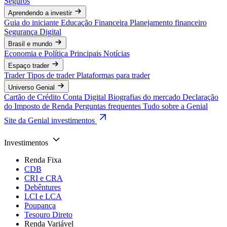
Seguros
Aprendendo a investir
Guia do iniciante
Educação Financeira
Planejamento financeiro
Segurança Digital
Brasil e mundo
Economia e Política
Principais Notícias
Espaço trader
Trader
Tipos de trader
Plataformas para trader
Universo Genial
Cartão de Crédito
Conta Digital
Biografias do mercado
Declaração
do Imposto de Renda
Perguntas frequentes
Tudo sobre a Genial
Site da Genial investimentos
Investimentos
Renda Fixa
CDB
CRI e CRA
Debêntures
LCI e LCA
Poupança
Tesouro Direto
Renda Variável