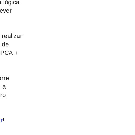
 lógica
rever
realizar
 de
IPCA +
orre
o a
ro
r
!