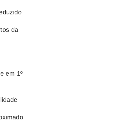
reduzido
ctos da
re em 1º
lidade
roximado