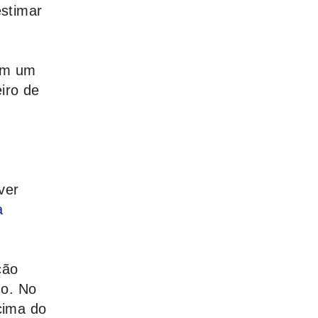
estimar
em um
iro de
ver
a
ção
do. No
cima do