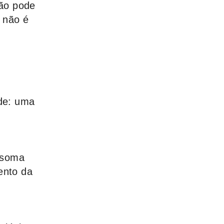
ão pode
 não é
ade: uma
a soma
ento da
m