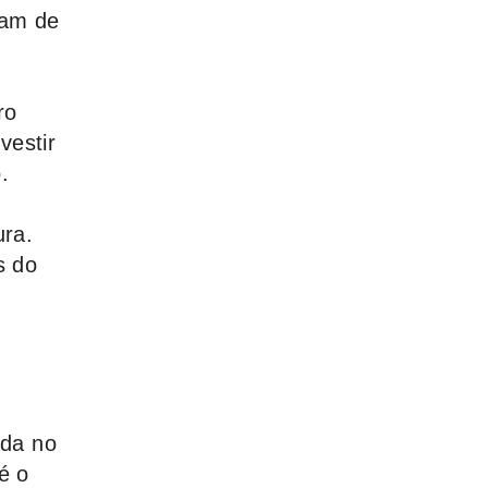
tam de
ro
vestir
.
ura.
s do
ida no
é o