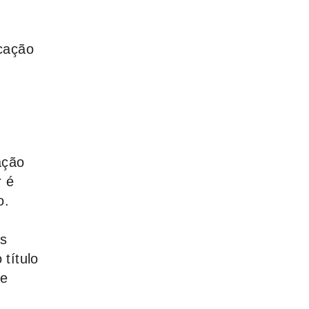
icação
ação
r é
o.
as
título
re