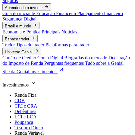
Seguros
Aprendendo a investir
Guia do iniciante
Educação Financeira
Planejamento financeiro
Segurança Digital
Brasil e mundo
Economia e Política
Principais Notícias
Espaço trader
Trader
Tipos de trader
Plataformas para trader
Universo Genial
Cartão de Crédito
Conta Digital
Biografias do mercado
Declaração
do Imposto de Renda
Perguntas frequentes
Tudo sobre a Genial
Site da Genial investimentos
Investimentos
Renda Fixa
CDB
CRI e CRA
Debêntures
LCI e LCA
Poupança
Tesouro Direto
Renda Variável