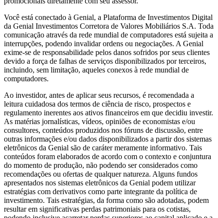
promocionais diretamente com seu assessor.
Você está conectado à Genial, a Plataforma de Investimentos Digital
da Genial Investimentos Corretora de Valores Mobiliários S.A. Toda
comunicação através da rede mundial de computadores está sujeita a
interrupções, podendo invalidar ordens ou negociações. A Genial
exime-se de responsabilidade pelos danos sofridos por seus clientes
devido a força de falhas de serviços disponibilizados por terceiros,
incluindo, sem limitação, aqueles conexos à rede mundial de
computadores.
Ao investidor, antes de aplicar seus recursos, é recomendada a
leitura cuidadosa dos termos de ciência de risco, prospectos e
regulamento inerentes aos ativos financeiros em que decidiu investir.
As matérias jornalísticas, vídeos, opiniões de economistas e/ou
consultores, conteúdos produzidos nos fóruns de discussão, entre
outras informações e/ou dados disponibilizados a partir dos sistemas
eletrônicos da Genial são de caráter meramente informativo. Tais
conteúdos foram elaborados de acordo com o contexto e conjuntura
do momento de produção, não podendo ser considerados como
recomendações ou ofertas de qualquer natureza. Alguns fundos
apresentados nos sistemas eletrônicos da Genial podem utilizar
estratégias com derivativos como parte integrante da política de
investimento. Tais estratégias, da forma como são adotadas, podem
resultar em significativas perdas patrimoniais para os cotistas,
podendo inclusive acarretar perdas superiores ao capital aplicado e a