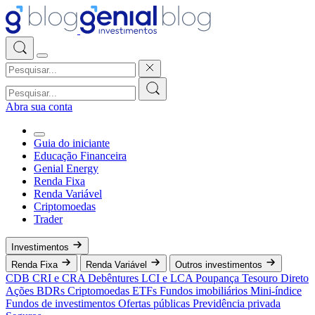
Abra sua conta
Guia do iniciante
Educação Financeira
Genial Energy
Renda Fixa
Renda Variável
Criptomoedas
Trader
Investimentos
Renda Fixa
Renda Variável
Outros investimentos
CDB
CRI e CRA
Debêntures
LCI e LCA
Poupança
Tesouro Direto
Ações
BDRs
Criptomoedas
ETFs
Fundos imobiliários
Mini-índice
Fundos de investimentos
Ofertas públicas
Previdência privada