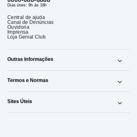
Dias úteis: 9h às 18h
Central de ajuda
Canal de Denúncias
Ouvidoria
Imprensa
Loja Genial Club
Outras Informações
Google News
Termos e Normas
Os Mais Buscados
Agente Autônomo
Administração Fiduciária
Custos e tarifas
Termos de Uso
Sites Úteis
RLP
Política de Privacidade
Legislação e Normas
Disclaimer
[B]³
BSM
CVM