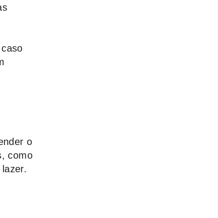
as
 caso
m
ender o
as, como
lazer.