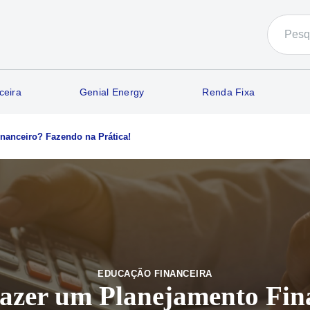
ceira
Genial Energy
Renda Fixa
anceiro? Fazendo na Prática!
EDUCAÇÃO FINANCEIRA
zer um Planejamento Fin