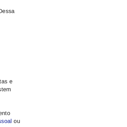
 Dessa
tas e
istem
ento
ssoal
ou