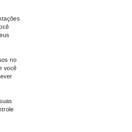
ntações
você
seus
sos no
e você
rever
 suas
trole