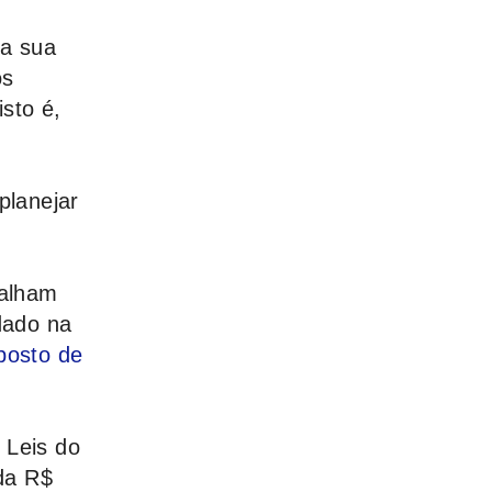
 a sua
os
sto é,
planejar
balham
dado na
posto de
 Leis do
da R$