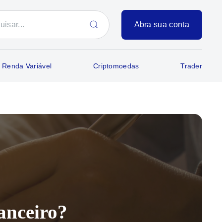
Abra sua conta
Renda Variável
Criptomoedas
Trader
anceiro?