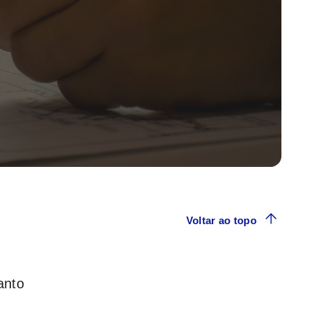
Voltar ao topo
anto