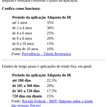
alíquota é reduzida conforme o prazo da aplicação.
Confira como funciona:
Período da aplicação
Alíquota do IR
até 2 anos
35%
de 2 a 4 anos
30%
de 4 a 6 anos
25%
de 6 a 8 anos
20%
de 8 a 10 anos
15%
acima de 10 anos
10%
Fonte:
Previdência – Tabela Regressiva
Fundos de longo prazo e aplicações de renda fixa, em geral:
Período da aplicação
Alíquota do IR
até 180 dias
22,5%
de 181 a 360 dias
20%
de 361 a 720 dias
17,5%
720 dias em diante
15%
Fonte:
Receita Federal – IRPF (Imposto sobre a renda
das pessoas físicas)