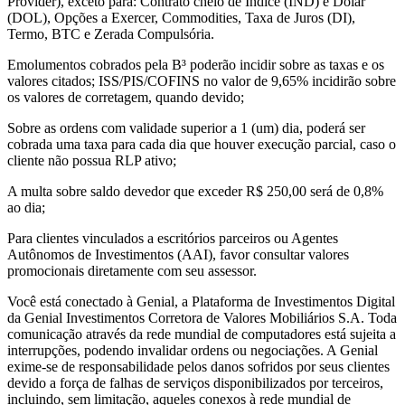
Provider), exceto para: Contrato cheio de Índice (IND) e Dólar
(DOL), Opções a Exercer, Commodities, Taxa de Juros (DI),
Termo, BTC e Zerada Compulsória.
Emolumentos cobrados pela B³ poderão incidir sobre as taxas e os
valores citados; ISS/PIS/COFINS no valor de 9,65% incidirão sobre
os valores de corretagem, quando devido;
Sobre as ordens com validade superior a 1 (um) dia, poderá ser
cobrada uma taxa para cada dia que houver execução parcial, caso o
cliente não possua RLP ativo;
A multa sobre saldo devedor que exceder R$ 250,00 será de 0,8%
ao dia;
Para clientes vinculados a escritórios parceiros ou Agentes
Autônomos de Investimentos (AAI), favor consultar valores
promocionais diretamente com seu assessor.
Você está conectado à Genial, a Plataforma de Investimentos Digital
da Genial Investimentos Corretora de Valores Mobiliários S.A. Toda
comunicação através da rede mundial de computadores está sujeita a
interrupções, podendo invalidar ordens ou negociações. A Genial
exime-se de responsabilidade pelos danos sofridos por seus clientes
devido a força de falhas de serviços disponibilizados por terceiros,
incluindo, sem limitação, aqueles conexos à rede mundial de