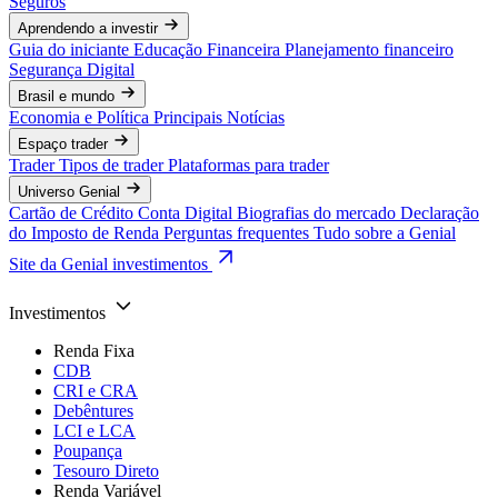
Seguros
Aprendendo a investir
Guia do iniciante
Educação Financeira
Planejamento financeiro
Segurança Digital
Brasil e mundo
Economia e Política
Principais Notícias
Espaço trader
Trader
Tipos de trader
Plataformas para trader
Universo Genial
Cartão de Crédito
Conta Digital
Biografias do mercado
Declaração
do Imposto de Renda
Perguntas frequentes
Tudo sobre a Genial
Site da Genial investimentos
Investimentos
Renda Fixa
CDB
CRI e CRA
Debêntures
LCI e LCA
Poupança
Tesouro Direto
Renda Variável