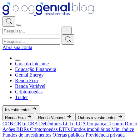
Abra sua conta
Guia do iniciante
Educação Financeira
Genial Energy
Renda Fixa
Renda Variável
Criptomoedas
Trader
Investimentos
Renda Fixa
Renda Variável
Outros investimentos
CDB
CRI e CRA
Debêntures
LCI e LCA
Poupança
Tesouro Direto
Ações
BDRs
Criptomoedas
ETFs
Fundos imobiliários
Mini-índice
Fundos de investimentos
Ofertas públicas
Previdência privada