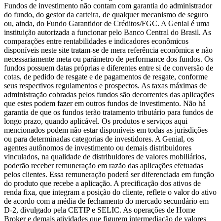
Fundos de investimento não contam com garantia do administrador
do fundo, do gestor da carteira, de qualquer mecanismo de seguro
ou, ainda, do Fundo Garantidor de Créditos/FGC. A Genial é uma
instituição autorizada a funcionar pelo Banco Central do Brasil. As
comparações entre rentabilidades e indicadores econômicos
disponíveis neste site tratam-se de mera referência econômica e não
necessariamente meta ou parâmetro de performance dos fundos. Os
fundos possuem datas próprias e diferentes entre si de conversão de
cotas, de pedido de resgate e de pagamentos de resgate, conforme
seus respectivos regulamentos e prospectos. As taxas máximas de
administração cobradas pelos fundos são decorrentes das aplicações
que estes podem fazer em outros fundos de investimento. Não há
garantia de que os fundos terão tratamento tributário para fundos de
longo prazo, quando aplicável. Os produtos e serviços aqui
mencionados podem não estar disponíveis em todas as jurisdições
ou para determinadas categorias de investidores. A Genial, os
agentes autônomos de investimento ou demais distribuidores
vinculados, na qualidade de distribuidores de valores mobiliários,
poderão receber remuneração em razão das aplicações efetuadas
pelos clientes. Essa remuneração poderá ser diferenciada em função
do produto que recebe a aplicação. A precificação dos ativos de
renda fixa, que integram a posição do cliente, reflete o valor do ativo
de acordo com a média de fechamento do mercado secundário em
D-2, divulgado pela CETIP e SELIC. As operações de Home
Broker e demais atividades que figurem intermediação de valores