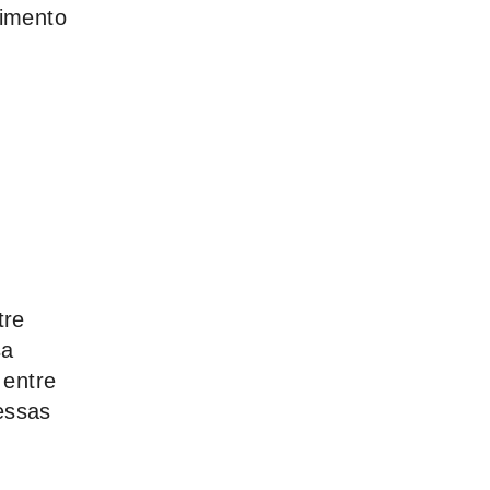
bimento
tre
sa
 entre
essas