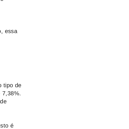
o, essa
 tipo de
e 7,38%.
 de
sto é