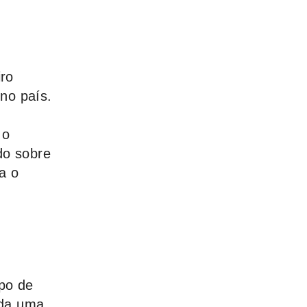
iro
no país.
 o
do sobre
a o
ipo de
ada uma