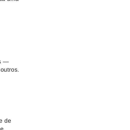
s —
 outros.
e de
de