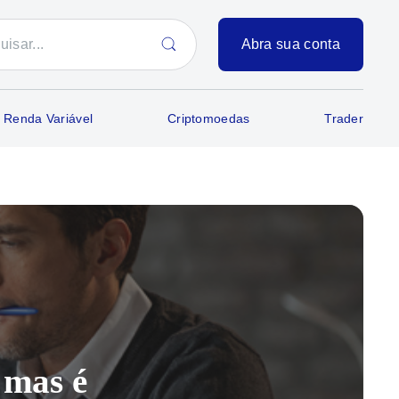
Abra sua conta
Renda Variável
Criptomoedas
Trader
 mas é