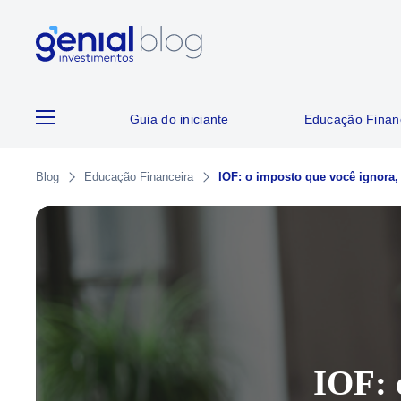
Guia do iniciante
Educação Finan
Blog
Educação Financeira
IOF: o imposto que você ignora, 
IOF: 