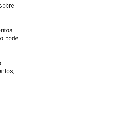
sobre
entos
ão pode
o
entos
,