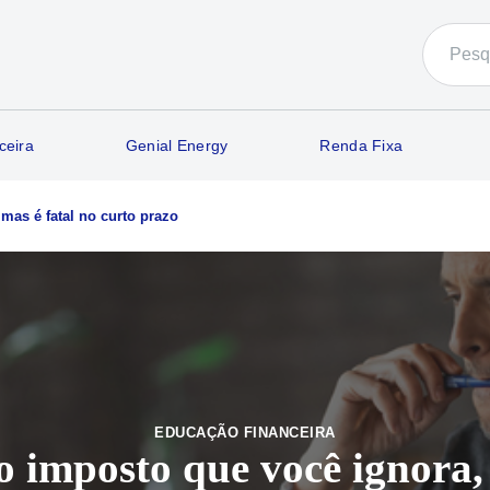
ceira
Genial Energy
Renda Fixa
mas é fatal no curto prazo
EDUCAÇÃO FINANCEIRA
o imposto que você ignora,