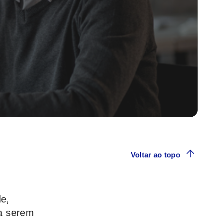
Voltar ao topo
de,
 a serem