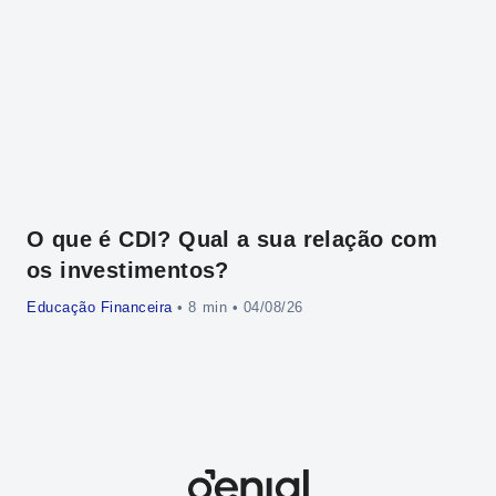
O que é CDI? Qual a sua relação com
En
os investimentos?
im
Educação Financeira
•
• 04/08/26
Edu