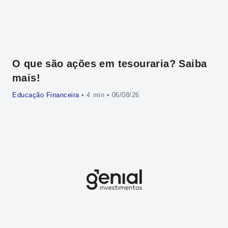
O que são ações em tesouraria? Saiba
O 
mais!
os
Educação Financeira
•
• 06/08/26
Edu