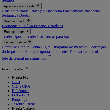
Seguros
Aprendendo a investir
Guia do iniciante
Educação Financeira
Planejamento financeiro
Segurança Digital
Brasil e mundo
Economia e Política
Principais Notícias
Espaço trader
Trader
Tipos de trader
Plataformas para trader
Universo Genial
Cartão de Crédito
Conta Digital
Biografias do mercado
Declaração
do Imposto de Renda
Perguntas frequentes
Tudo sobre a Genial
Site da Genial investimentos
Investimentos
Renda Fixa
CDB
CRI e CRA
Debêntures
LCI e LCA
Poupança
Tesouro Direto
Renda Variável