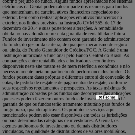
cobrir o prejuízo do fundo. Alguns fundos apresentados nos sistemas
eletrônicos da Genial podem alocar parte dos recursos para fundos
que mantenham, na carteira, ativos financeiros negociados no
exterior, bem como realizar aplicações em ativos financeiros no
exterior, nos limites previstos na Instrução CVM 555, de 17 de
dezembro de 2014 e suas posteriores alterações. A rentabilidade
obtida no passado não representa garantia de rentabilidade futura.
Fundos de investimento não contam com garantia do administrador
do fundo, do gestor da carteira, de qualquer mecanismo de seguro
ou, ainda, do Fundo Garantidor de Créditos/FGC. A Genial é uma
instituição autorizada a funcionar pelo Banco Central do Brasil. As
comparações entre rentabilidades e indicadores econômicos
disponíveis neste site tratam-se de mera referência econômica e não
necessariamente meta ou parâmetro de performance dos fundos. Os
fundos possuem datas próprias e diferentes entre si de conversão de
cotas, de pedido de resgate e de pagamentos de resgate, conforme
seus respectivos regulamentos e prospectos. As taxas máximas de
administração cobradas pelos fundos são decorrentes das aplicações
Fechar
que estes podem fazer em outros fundos de investimento. Não há
garantia de que os fundos terão tratamento tributário para fundos de
longo prazo, quando aplicável. Os produtos e serviços aqui
mencionados podem não estar disponíveis em todas as jurisdições
ou para determinadas categorias de investidores. A Genial, os
agentes autônomos de investimento ou demais distribuidores
vinculados, na qualidade de distribuidores de valores mobiliários,