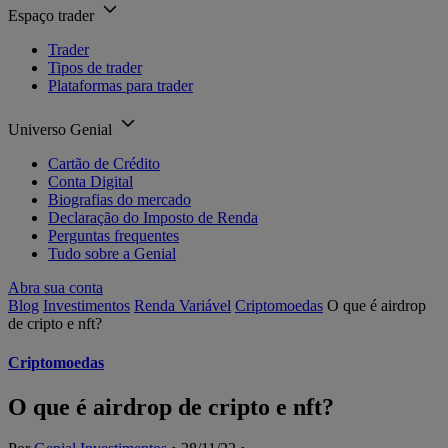
Espaço trader
Trader
Tipos de trader
Plataformas para trader
Universo Genial
Cartão de Crédito
Conta Digital
Biografias do mercado
Declaração do Imposto de Renda
Perguntas frequentes
Tudo sobre a Genial
Abra sua conta
Blog
Investimentos
Renda Variável
Criptomoedas
O que é airdrop
de cripto e nft?
Criptomoedas
O que é airdrop de cripto e nft?