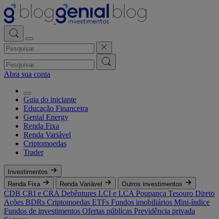
Abra sua conta
Guia do iniciante
Educação Financeira
Genial Energy
Renda Fixa
Renda Variável
Criptomoedas
Trader
Investimentos
Renda Fixa
Renda Variável
Outros investimentos
CDB
CRI e CRA
Debêntures
LCI e LCA
Poupança
Tesouro Direto
Ações
BDRs
Criptomoedas
ETFs
Fundos imobiliários
Mini-índice
Fundos de investimentos
Ofertas públicas
Previdência privada