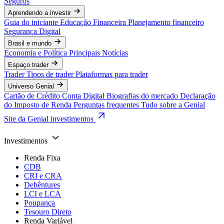
Seguros
Aprendendo a investir
Guia do iniciante
Educação Financeira
Planejamento financeiro
Segurança Digital
Brasil e mundo
Economia e Política
Principais Notícias
Espaço trader
Trader
Tipos de trader
Plataformas para trader
Universo Genial
Cartão de Crédito
Conta Digital
Biografias do mercado
Declaração
do Imposto de Renda
Perguntas frequentes
Tudo sobre a Genial
Site da Genial investimentos
Investimentos
Renda Fixa
CDB
CRI e CRA
Debêntures
LCI e LCA
Poupança
Tesouro Direto
Renda Variável