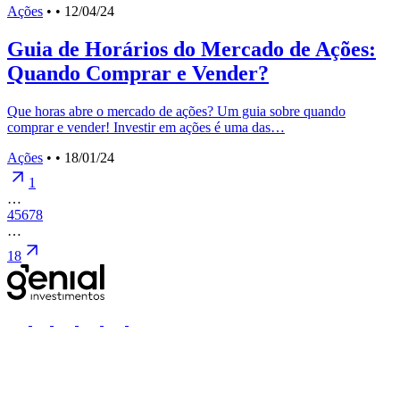
Ações
•
• 12/04/24
Guia de Horários do Mercado de Ações:
Quando Comprar e Vender?
Que horas abre o mercado de ações? Um guia sobre quando
comprar e vender! Investir em ações é uma das…
Ações
•
• 18/01/24
1
…
4
5
6
7
8
…
18