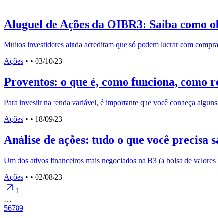
Aluguel de Ações da OIBR3: Saiba como ob
Muitos investidores ainda acreditam que só podem lucrar com compr
Ações
•
• 03/10/23
Proventos: o que é, como funciona, como 
Para investir na renda variável, é importante que você conheça algun
Ações
•
• 18/09/23
Análise de ações: tudo o que você precisa s
Um dos ativos financeiros mais negociados na B3 (a bolsa de valores
Ações
•
• 02/08/23
1
…
5
6
7
8
9
…