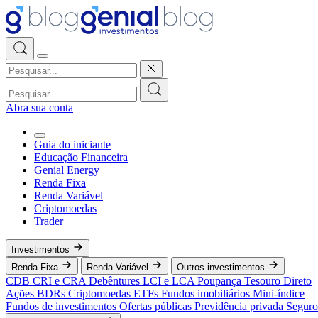
Abra sua conta
Guia do iniciante
Educação Financeira
Genial Energy
Renda Fixa
Renda Variável
Criptomoedas
Trader
Investimentos
Renda Fixa
Renda Variável
Outros investimentos
CDB
CRI e CRA
Debêntures
LCI e LCA
Poupança
Tesouro Direto
Ações
BDRs
Criptomoedas
ETFs
Fundos imobiliários
Mini-índice
Fundos de investimentos
Ofertas públicas
Previdência privada
Seguro