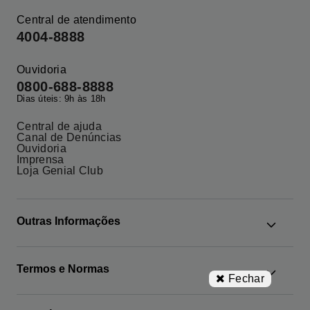
Central de atendimento
4004-8888
Ouvidoria
0800-688-8888
Dias úteis: 9h às 18h
Central de ajuda
Canal de Denúncias
Ouvidoria
Imprensa
Loja Genial Club
Outras Informações
Google News
Termos e Normas
Os Mais Buscados
Fechar
Agente Autônomo
Administração Fiduciária
Custos e tarifas