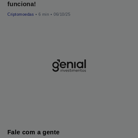
funciona!
di
Criptomoedas
•
• 06/10/25
Cri
Fale com a gente