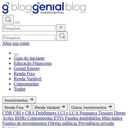
Abra sua conta
Guia do iniciante
Educação Financeira
Genial Energy
Renda Fixa
Renda Variável
Criptomoedas
Trader
Investimentos
Renda Fixa
Renda Variável
Outros investimentos
CDB
CRI e CRA
Debêntures
LCI e LCA
Poupança
Tesouro Direto
Ações
BDRs
Criptomoedas
ETFs
Fundos imobiliários
Mini-índice
Fundos de investimentos
Ofertas públicas
Previdência privada