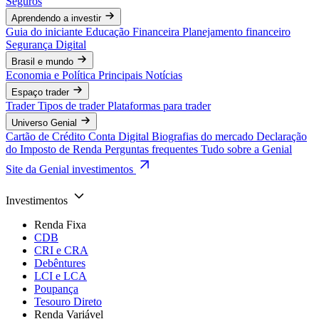
Seguros
Aprendendo a investir
Guia do iniciante
Educação Financeira
Planejamento financeiro
Segurança Digital
Brasil e mundo
Economia e Política
Principais Notícias
Espaço trader
Trader
Tipos de trader
Plataformas para trader
Universo Genial
Cartão de Crédito
Conta Digital
Biografias do mercado
Declaração
do Imposto de Renda
Perguntas frequentes
Tudo sobre a Genial
Site da Genial investimentos
Investimentos
Renda Fixa
CDB
CRI e CRA
Debêntures
LCI e LCA
Poupança
Tesouro Direto
Renda Variável