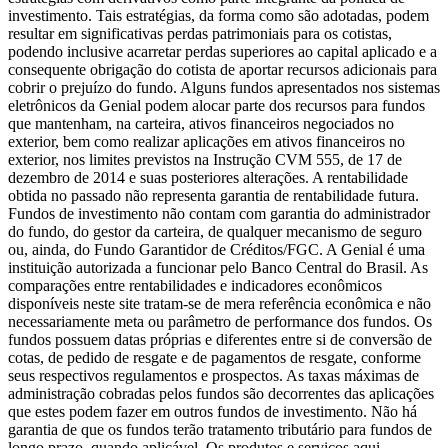
investimento. Tais estratégias, da forma como são adotadas, podem
resultar em significativas perdas patrimoniais para os cotistas,
podendo inclusive acarretar perdas superiores ao capital aplicado e a
consequente obrigação do cotista de aportar recursos adicionais para
cobrir o prejuízo do fundo. Alguns fundos apresentados nos sistemas
eletrônicos da Genial podem alocar parte dos recursos para fundos
que mantenham, na carteira, ativos financeiros negociados no
exterior, bem como realizar aplicações em ativos financeiros no
exterior, nos limites previstos na Instrução CVM 555, de 17 de
dezembro de 2014 e suas posteriores alterações. A rentabilidade
obtida no passado não representa garantia de rentabilidade futura.
Fundos de investimento não contam com garantia do administrador
do fundo, do gestor da carteira, de qualquer mecanismo de seguro
ou, ainda, do Fundo Garantidor de Créditos/FGC. A Genial é uma
instituição autorizada a funcionar pelo Banco Central do Brasil. As
comparações entre rentabilidades e indicadores econômicos
disponíveis neste site tratam-se de mera referência econômica e não
necessariamente meta ou parâmetro de performance dos fundos. Os
fundos possuem datas próprias e diferentes entre si de conversão de
cotas, de pedido de resgate e de pagamentos de resgate, conforme
seus respectivos regulamentos e prospectos. As taxas máximas de
administração cobradas pelos fundos são decorrentes das aplicações
que estes podem fazer em outros fundos de investimento. Não há
garantia de que os fundos terão tratamento tributário para fundos de
longo prazo, quando aplicável. Os produtos e serviços aqui