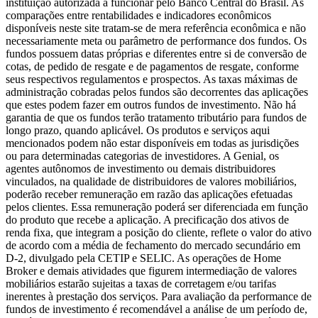
instituição autorizada a funcionar pelo Banco Central do Brasil. As
comparações entre rentabilidades e indicadores econômicos
disponíveis neste site tratam-se de mera referência econômica e não
necessariamente meta ou parâmetro de performance dos fundos. Os
fundos possuem datas próprias e diferentes entre si de conversão de
cotas, de pedido de resgate e de pagamentos de resgate, conforme
seus respectivos regulamentos e prospectos. As taxas máximas de
administração cobradas pelos fundos são decorrentes das aplicações
que estes podem fazer em outros fundos de investimento. Não há
garantia de que os fundos terão tratamento tributário para fundos de
longo prazo, quando aplicável. Os produtos e serviços aqui
mencionados podem não estar disponíveis em todas as jurisdições
ou para determinadas categorias de investidores. A Genial, os
agentes autônomos de investimento ou demais distribuidores
vinculados, na qualidade de distribuidores de valores mobiliários,
poderão receber remuneração em razão das aplicações efetuadas
pelos clientes. Essa remuneração poderá ser diferenciada em função
do produto que recebe a aplicação. A precificação dos ativos de
renda fixa, que integram a posição do cliente, reflete o valor do ativo
de acordo com a média de fechamento do mercado secundário em
D-2, divulgado pela CETIP e SELIC. As operações de Home
Broker e demais atividades que figurem intermediação de valores
mobiliários estarão sujeitas a taxas de corretagem e/ou tarifas
inerentes à prestação dos serviços. Para avaliação da performance de
fundos de investimento é recomendável a análise de um período de,