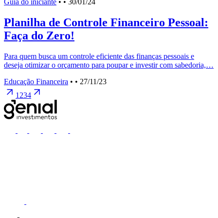
Guia do iniciante
•
• 30/01/24
Planilha de Controle Financeiro Pessoal:
Faça do Zero!
Para quem busca um controle eficiente das finanças pessoais e
deseja otimizar o orçamento para poupar e investir com sabedoria,…
Educação Financeira
•
• 27/11/23
1
2
3
4