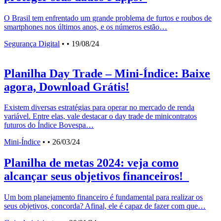
O Brasil tem enfrentado um grande problema de furtos e roubos de
smartphones nos últimos anos, e os números estão…
Segurança Digital
•
• 19/08/24
Planilha Day Trade – Mini-Índice: Baixe
agora, Download Grátis!
Existem diversas estratégias para operar no mercado de renda
variável. Entre elas, vale destacar o day trade de minicontratos
futuros do Índice Bovespa…
Mini-Índice
•
• 26/03/24
Planilha de metas 2024: veja como
alcançar seus objetivos financeiros!
Um bom planejamento financeiro é fundamental para realizar os
seus objetivos, concorda? Afinal, ele é capaz de fazer com que…