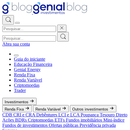
Abra sua conta
Guia do iniciante
Educação Financeira
Genial Energy
Renda Fixa
Renda Variável
Criptomoedas
Trader
Investimentos
Renda Fixa
Renda Variável
Outros investimentos
CDB
CRI e CRA
Debêntures
LCI e LCA
Poupança
Tesouro Direto
Ações
BDRs
Criptomoedas
ETFs
Fundos imobiliários
Mini-índice
Fundos de investimentos
Ofertas públicas
Previdência privada