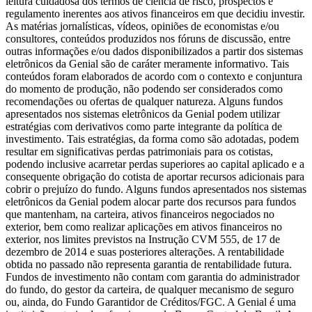
leitura cuidadosa dos termos de ciência de risco, prospectos e
regulamento inerentes aos ativos financeiros em que decidiu investir.
As matérias jornalísticas, vídeos, opiniões de economistas e/ou
consultores, conteúdos produzidos nos fóruns de discussão, entre
outras informações e/ou dados disponibilizados a partir dos sistemas
eletrônicos da Genial são de caráter meramente informativo. Tais
conteúdos foram elaborados de acordo com o contexto e conjuntura
do momento de produção, não podendo ser considerados como
recomendações ou ofertas de qualquer natureza. Alguns fundos
apresentados nos sistemas eletrônicos da Genial podem utilizar
estratégias com derivativos como parte integrante da política de
investimento. Tais estratégias, da forma como são adotadas, podem
resultar em significativas perdas patrimoniais para os cotistas,
podendo inclusive acarretar perdas superiores ao capital aplicado e a
consequente obrigação do cotista de aportar recursos adicionais para
cobrir o prejuízo do fundo. Alguns fundos apresentados nos sistemas
eletrônicos da Genial podem alocar parte dos recursos para fundos
que mantenham, na carteira, ativos financeiros negociados no
exterior, bem como realizar aplicações em ativos financeiros no
exterior, nos limites previstos na Instrução CVM 555, de 17 de
dezembro de 2014 e suas posteriores alterações. A rentabilidade
obtida no passado não representa garantia de rentabilidade futura.
Fundos de investimento não contam com garantia do administrador
do fundo, do gestor da carteira, de qualquer mecanismo de seguro
ou, ainda, do Fundo Garantidor de Créditos/FGC. A Genial é uma