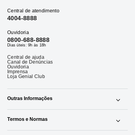
Central de atendimento
4004-8888
Ouvidoria
0800-688-8888
Dias úteis: 9h às 18h
Central de ajuda
Canal de Denúncias
Ouvidoria
Imprensa
Loja Genial Club
Outras Informações
Google News
Termos e Normas
Os Mais Buscados
Agente Autônomo
Administração Fiduciária