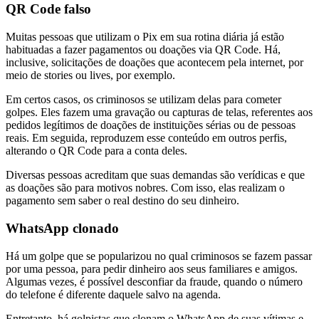
QR Code falso
Muitas pessoas que utilizam o Pix em sua rotina diária já estão
habituadas a fazer pagamentos ou doações via QR Code. Há,
inclusive, solicitações de doações que acontecem pela internet, por
meio de stories ou lives, por exemplo.
Em certos casos, os criminosos se utilizam delas para cometer
golpes. Eles fazem uma gravação ou capturas de telas, referentes aos
pedidos legítimos de doações de instituições sérias ou de pessoas
reais. Em seguida, reproduzem esse conteúdo em outros perfis,
alterando o QR Code para a conta deles.
Diversas pessoas acreditam que suas demandas são verídicas e que
as doações são para motivos nobres. Com isso, elas realizam o
pagamento sem saber o real destino do seu dinheiro.
WhatsApp clonado
Há um golpe que se popularizou no qual criminosos se fazem passar
por uma pessoa, para pedir dinheiro aos seus familiares e amigos.
Algumas vezes, é possível desconfiar da fraude, quando o número
do telefone é diferente daquele salvo na agenda.
Entretanto, há golpistas que clonam o WhatsApp de suas vítimas e