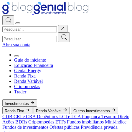
Abra sua conta
Guia do iniciante
Educação Financeira
Genial Energy
Renda Fixa
Renda Variável
Criptomoedas
Trader
Investimentos
Renda Fixa
Renda Variável
Outros investimentos
CDB
CRI e CRA
Debêntures
LCI e LCA
Poupança
Tesouro Direto
Ações
BDRs
Criptomoedas
ETFs
Fundos imobiliários
Mini-índice
Fundos de investimentos
Ofertas públicas
Previdência privada