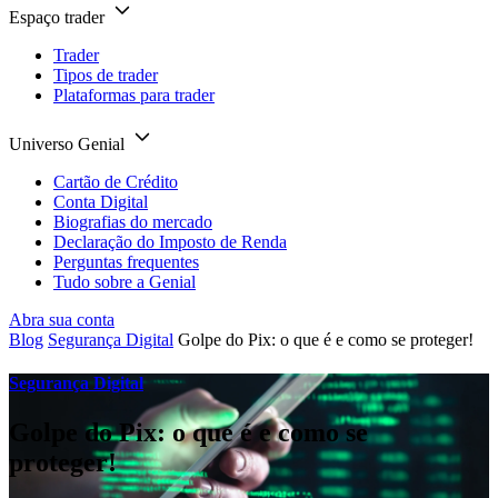
Espaço trader
Trader
Tipos de trader
Plataformas para trader
Universo Genial
Cartão de Crédito
Conta Digital
Biografias do mercado
Declaração do Imposto de Renda
Perguntas frequentes
Tudo sobre a Genial
Abra sua conta
Blog
Segurança Digital
Golpe do Pix: o que é e como se proteger!
Segurança Digital
Golpe do Pix: o que é e como se
proteger!