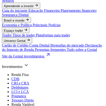
Seguros
Aprendendo a investir
Guia do iniciante
Educação Financeira
Planejamento financeiro
Segurança Digital
Brasil e mundo
Economia e Política
Principais Notícias
Espaço trader
Trader
Tipos de trader
Plataformas para trader
Universo Genial
Cartão de Crédito
Conta Digital
Biografias do mercado
Declaração
do Imposto de Renda
Perguntas frequentes
Tudo sobre a Genial
Site da Genial investimentos
Investimentos
Renda Fixa
CDB
CRI e CRA
Debêntures
LCI e LCA
Poupança
Tesouro Direto
Renda Variável