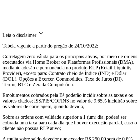
Leia o disclaimer
Tabela vigente a partir do pregão de 24/10/2022;
Corretagem zero válida para os principais ativos, por meio de ordens
executados via Home Broker ou Plataformas Profissionais (DMA),
mediante adesão e permanência no produto RLP (Retail Liquidity
Provider), exceto para: Contrato cheio de Índice (IND) e Dólar
(DOL), Opções a Exercer, Commodities, Taxa de Juros (DI),
Termo, BTC e Zerada Compulsória.
Emolumentos cobrados pela B³ poderão incidir sobre as taxas e os
valores citados; ISS/PIS/COFINS no valor de 9,65% incidirão sobre
os valores de corretagem, quando devido;
Sobre as ordens com validade superior a 1 (um) dia, poderá ser
cobrada uma taxa para cada dia que houver execução parcial, caso o
cliente não possua RLP ativo;
A multa sobre saldo devedor que exceder R$ 250,00 será de 0,8%