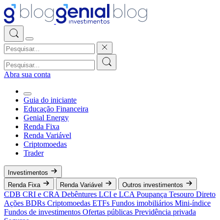
Abra sua conta
Guia do iniciante
Educação Financeira
Genial Energy
Renda Fixa
Renda Variável
Criptomoedas
Trader
Investimentos
Renda Fixa
Renda Variável
Outros investimentos
CDB
CRI e CRA
Debêntures
LCI e LCA
Poupança
Tesouro Direto
Ações
BDRs
Criptomoedas
ETFs
Fundos imobiliários
Mini-índice
Fundos de investimentos
Ofertas públicas
Previdência privada