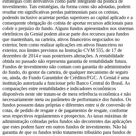
estratégias com derivativos como parte integrante da política de
investimento. Tais estratégias, da forma como são adotadas, podem
resultar em significativas perdas patrimoniais para os cotistas,
podendo inclusive acarretar perdas superiores ao capital aplicado e a
consequente obrigação do cotista de aportar recursos adicionais para
cobrir o prejuízo do fundo. Alguns fundos apresentados nos sistemas
eletrônicos da Genial podem alocar parte dos recursos para fundos
que mantenham, na carteira, ativos financeiros negociados no
exterior, bem como realizar aplicações em ativos financeiros no
exterior, nos limites previstos na Instrução CVM 555, de 17 de
dezembro de 2014 e suas posteriores alterações. A rentabilidade
obtida no passado não representa garantia de rentabilidade futura.
Fundos de investimento não contam com garantia do administrador
do fundo, do gestor da carteira, de qualquer mecanismo de seguro
ou, ainda, do Fundo Garantidor de Créditos/FGC. A Genial é uma
instituição autorizada a funcionar pelo Banco Central do Brasil. As
comparações entre rentabilidades e indicadores econômicos
disponíveis neste site tratam-se de mera referência econômica e não
necessariamente meta ou parâmetro de performance dos fundos. Os
fundos possuem datas próprias e diferentes entre si de conversão de
cotas, de pedido de resgate e de pagamentos de resgate, conforme
seus respectivos regulamentos e prospectos. As taxas máximas de
administração cobradas pelos fundos são decorrentes das aplicações
que estes podem fazer em outros fundos de investimento. Não há
garantia de que os fundos terão tratamento tributário para fundos de