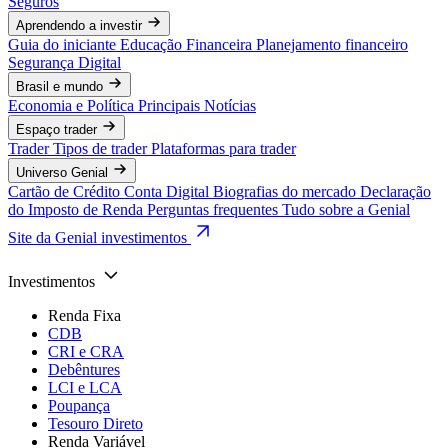
Seguros
Aprendendo a investir
Guia do iniciante
Educação Financeira
Planejamento financeiro
Segurança Digital
Brasil e mundo
Economia e Política
Principais Notícias
Espaço trader
Trader
Tipos de trader
Plataformas para trader
Universo Genial
Cartão de Crédito
Conta Digital
Biografias do mercado
Declaração
do Imposto de Renda
Perguntas frequentes
Tudo sobre a Genial
Site da Genial investimentos
Investimentos
Renda Fixa
CDB
CRI e CRA
Debêntures
LCI e LCA
Poupança
Tesouro Direto
Renda Variável