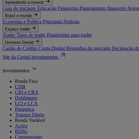
Aprendendo a investir
Guia do iniciante
Educação Financeira
Planejamento financeiro
Segur
Brasil e mundo
Economia e Política
Principais Notícias
Espaço trader
Trader
Tipos de trader
Plataformas para trader
Universo Genial
Cartão de Crédito
Conta Digital
Biografias do mercado
Declaração d
Site da Genial investimentos
Investimentos
Renda Fixa
CDB
CRI e CRA
Debêntures
LCI e LCA
Poupança
Tesouro Direto
Renda Variável
Ações
BDRs
Criptomoedas