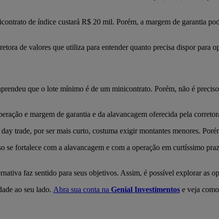
ontrato de índice custará R$ 20 mil. Porém, a margem de garantia pode
etora de valores que utiliza para entender quanto precisa dispor para o
 aprendeu que o lote mínimo é de um minicontrato. Porém, não é precis
 operação e margem de garantia e da alavancagem oferecida pela correto
ay trade, por ser mais curto, costuma exigir montantes menores. Porém,
sso se fortalece com a alavancagem e com a operação em curtíssimo pra
rnativa faz sentido para seus objetivos. Assim, é possível explorar as o
idade ao seu lado.
Abra sua conta na
Genial Investimentos
e veja como