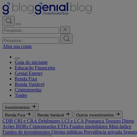
Abra sua conta
Guia do iniciante
Educação Financeira
Genial Energy
Renda Fixa
Renda Variável
Criptomoedas
Trader
Investimentos
Renda Fixa
Renda Variável
Outros investimentos
CDB
CRI e CRA
Debêntures
LCI e LCA
Poupança
Tesouro Direto
Ações
BDRs
Criptomoedas
ETFs
Fundos imobiliários
Mini-índice
Fundos de investimentos
Ofertas públicas
Previdência privada
Seguro