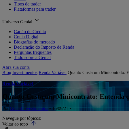
Tipos de trader
Plataformas para trader
Universo Genial
Cartão de Crédito
Conta Digital
Biografias do mercado
Declaração do Imposto de Renda
Perguntas frequentes
Tudo sobre a Genial
Abra sua conta
Blog
Investimentos
Renda Variável
Quanto Custa um Minicontrato: En
Renda Variável
Quanto Custa um Minicontrato: Entenda qu
Por
Genial Investimentos
• 16/09/21 •
Navegue por tópicos:
Voltar ao topo