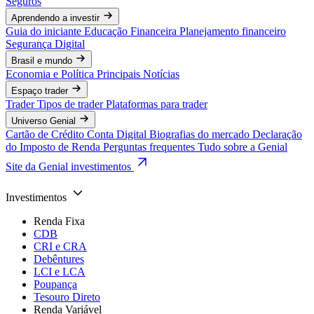
Seguros
Aprendendo a investir
Guia do iniciante
Educação Financeira
Planejamento financeiro
Segurança Digital
Brasil e mundo
Economia e Política
Principais Notícias
Espaço trader
Trader
Tipos de trader
Plataformas para trader
Universo Genial
Cartão de Crédito
Conta Digital
Biografias do mercado
Declaração
do Imposto de Renda
Perguntas frequentes
Tudo sobre a Genial
Site da Genial investimentos
Investimentos
Renda Fixa
CDB
CRI e CRA
Debêntures
LCI e LCA
Poupança
Tesouro Direto
Renda Variável