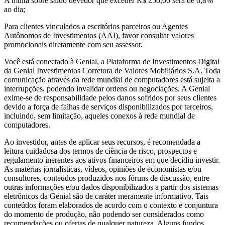
A multa sobre saldo devedor que exceder R$ 250,00 será de 0,8%
ao dia;
Para clientes vinculados a escritórios parceiros ou Agentes
Autônomos de Investimentos (AAI), favor consultar valores
promocionais diretamente com seu assessor.
Você está conectado à Genial, a Plataforma de Investimentos Digital
da Genial Investimentos Corretora de Valores Mobiliários S.A. Toda
comunicação através da rede mundial de computadores está sujeita a
interrupções, podendo invalidar ordens ou negociações. A Genial
exime-se de responsabilidade pelos danos sofridos por seus clientes
devido a força de falhas de serviços disponibilizados por terceiros,
incluindo, sem limitação, aqueles conexos à rede mundial de
computadores.
Ao investidor, antes de aplicar seus recursos, é recomendada a
leitura cuidadosa dos termos de ciência de risco, prospectos e
regulamento inerentes aos ativos financeiros em que decidiu investir.
As matérias jornalísticas, vídeos, opiniões de economistas e/ou
consultores, conteúdos produzidos nos fóruns de discussão, entre
outras informações e/ou dados disponibilizados a partir dos sistemas
eletrônicos da Genial são de caráter meramente informativo. Tais
conteúdos foram elaborados de acordo com o contexto e conjuntura
do momento de produção, não podendo ser considerados como
recomendações ou ofertas de qualquer natureza. Alguns fundos