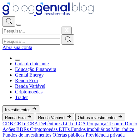
Abra sua conta
Guia do iniciante
Educação Financeira
Genial Energy
Renda Fixa
Renda Variável
Criptomoedas
Trader
Investimentos
Renda Fixa
Renda Variável
Outros investimentos
CDB
CRI e CRA
Debêntures
LCI e LCA
Poupança
Tesouro Direto
Ações
BDRs
Criptomoedas
ETFs
Fundos imobiliários
Mini-índice
Fundos de investimentos
Ofertas públicas
Previdência privada