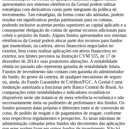
apresentados nos sistemas eletrônicos da Genial podem utilizar
estratégias com derivativos como parte integrante da política de
investimento. Tais estratégias, da forma como são adotadas, podem
resultar em significativas perdas patrimoniais para os cotistas,
podendo inclusive acarretar perdas superiores ao capital aplicado e a
consequente obrigação do cotista de aportar recursos adicionais para
cobrir o prejuízo do fundo. Alguns fundos apresentados nos sistemas
eletrônicos da Genial podem alocar parte dos recursos para fundos
que mantenham, na carteira, ativos financeiros negociados no
exterior, bem como realizar aplicações em ativos financeiros no
exterior, nos limites previstos na Instrução CVM 555, de 17 de
dezembro de 2014 e suas posteriores alterações. A rentabilidade
obtida no passado não representa garantia de rentabilidade futura.
Fundos de investimento não contam com garantia do administrador
do fundo, do gestor da carteira, de qualquer mecanismo de seguro
ou, ainda, do Fundo Garantidor de Créditos/FGC. A Genial é uma
instituição autorizada a funcionar pelo Banco Central do Brasil. As
comparações entre rentabilidades e indicadores econômicos
disponíveis neste site tratam-se de mera referência econômica e não
necessariamente meta ou parâmetro de performance dos fundos. Os
fundos possuem datas próprias e diferentes entre si de conversão de
cotas, de pedido de resgate e de pagamentos de resgate, conforme
seus respectivos regulamentos e prospectos. As taxas máximas de
administração cobradas pelos fundos são decorrentes das aplicações
que estes podem fazer em outros fundos de investimento. Não há