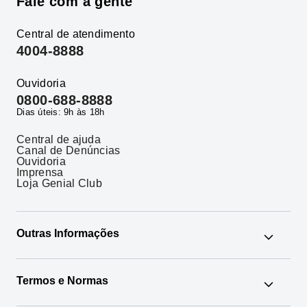
Fale com a gente
Central de atendimento
4004-8888
Ouvidoria
0800-688-8888
Dias úteis: 9h às 18h
Central de ajuda
Canal de Denúncias
Ouvidoria
Imprensa
Loja Genial Club
Outras Informações
Google News
Termos e Normas
Os Mais Buscados
Agente Autônomo