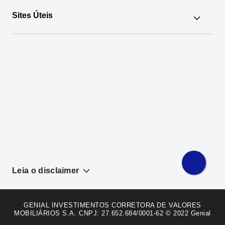
Administração Fiduciária
Custos e tarifas
Termos de Uso
Sites Úteis
RLP
Política de Privacidade
Legislação e Normas
Disclaimer
[B]³
BSM
CVM
ANBIMA
Banco Central
Reclamações à CVM
Reclamações ao MRP
Fatos Relevantes
Leia o disclaimer
GENIAL INVESTIMENTOS CORRETORA DE VALORES
MOBILIÁRIOS S.A. CNPJ: 27.652.684/0001-62 © 2022 Genial