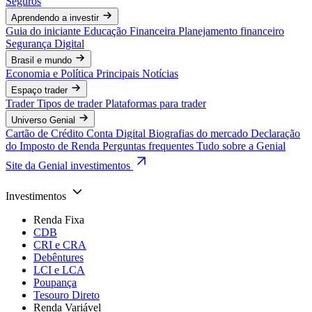
Seguros
Aprendendo a investir
Guia do iniciante
Educação Financeira
Planejamento financeiro
Segurança Digital
Brasil e mundo
Economia e Política
Principais Notícias
Espaço trader
Trader
Tipos de trader
Plataformas para trader
Universo Genial
Cartão de Crédito
Conta Digital
Biografias do mercado
Declaração
do Imposto de Renda
Perguntas frequentes
Tudo sobre a Genial
Site da Genial investimentos
Investimentos
Renda Fixa
CDB
CRI e CRA
Debêntures
LCI e LCA
Poupança
Tesouro Direto
Renda Variável