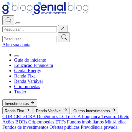
Abra sua conta
Guia do iniciante
Educação Financeira
Genial Energy
Renda Fixa
Renda Variável
Criptomoedas
Trader
Investimentos
Renda Fixa
Renda Variável
Outros investimentos
CDB
CRI e CRA
Debêntures
LCI e LCA
Poupança
Tesouro Direto
Ações
BDRs
Criptomoedas
ETFs
Fundos imobiliários
Mini-índice
Fundos de investimentos
Ofertas públicas
Previdência privada