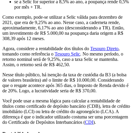
se a Selic for superior a 8,5% ao ano, a poupança rende 0,5%
por mês + TR.
Como exemplo, pode-se utilizar a Selic válida para dezembro de
2021, que era de 9,25% ao ano. Nesse caso, a caderneta rende,
aproximadamente, 6,17% ao ano (desconsiderando a TR). Então,
um investimento de R$ 5.000,00 na poupança daria origem a R$
308,39 após 12 meses.
Agora, considere a rentabilidade dos títulos do
Tesouro Direto
,
tomando como referência o
Tesouro Selic
. No mesmo período, o
retorno nominal será de 9,25%, caso a taxa Selic se mantenha.
Assim, o retorno será de R$ 462,50.
Nesse título público, há isenção da taxa de custódia da B3 (a bolsa
de valores brasileira) até o limite de R$ 10.000,00. Considerando
que o resgate acontece após 365 dias, o Imposto de Renda devido é
de 20%. Logo, a lucratividade seria de R$ 370,00.
Você pode usar a mesma lógica para calcular a rentabilidade de
títulos como certificado de depósito bancário (CDB), letra de crédito
imobiliário (LCI) ou letra de crédito do agronegócio (LCA). A
diferença é que o indicador utilizado costuma ser uma porcentagem
do Certificado de Depósitos Interbancários (
CDI
).