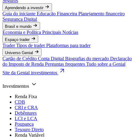
Seguros
Aprendendo a investir
Guia do iniciante
Educação Financeira
Planejamento financeiro
Segurança Digital
Brasil e mundo
Economia e Política
Principais Notícias
Espaço trader
Trader
Tipos de trader
Plataformas para trader
Universo Genial
Cartão de Crédito
Conta Digital
Biografias do mercado
Declaração
do Imposto de Renda
Perguntas frequentes
Tudo sobre a Genial
Site da Genial investimentos
Investimentos
Renda Fixa
CDB
CRI e CRA
Debêntures
LCI e LCA
Poupança
Tesouro Direto
Renda Variável