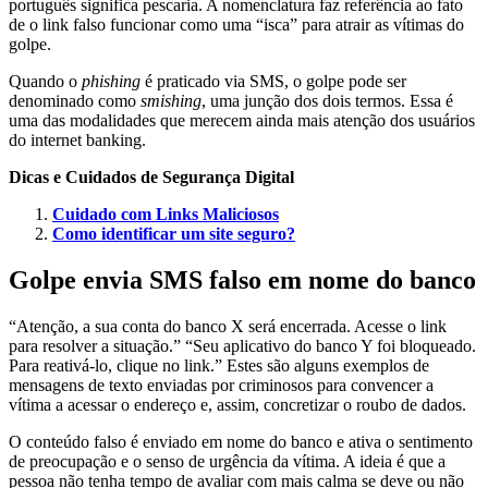
português significa pescaria. A nomenclatura faz referência ao fato
de o link falso funcionar como uma “isca” para atrair as vítimas do
golpe.
Quando o
phishing
é praticado via SMS, o golpe pode ser
denominado como
smishing
, uma junção dos dois termos. Essa é
uma das modalidades que merecem ainda mais atenção dos usuários
do internet banking.
Dicas e Cuidados de Segurança Digital
Cuidado com Links Maliciosos
Como identificar um site seguro?
Golpe envia SMS falso em nome do banco
“Atenção, a sua conta do banco X será encerrada. Acesse o link
para resolver a situação.” “Seu aplicativo do banco Y foi bloqueado.
Para reativá-lo, clique no link.” Estes são alguns exemplos de
mensagens de texto enviadas por criminosos para convencer a
vítima a acessar o endereço e, assim, concretizar o roubo de dados.
O conteúdo falso é enviado em nome do banco e ativa o sentimento
de preocupação e o senso de urgência da vítima. A ideia é que a
pessoa não tenha tempo de avaliar com mais calma se deve ou não