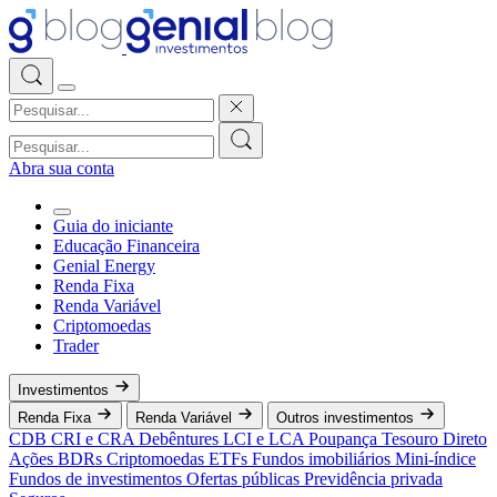
Abra sua conta
Guia do iniciante
Educação Financeira
Genial Energy
Renda Fixa
Renda Variável
Criptomoedas
Trader
Investimentos
Renda Fixa
Renda Variável
Outros investimentos
CDB
CRI e CRA
Debêntures
LCI e LCA
Poupança
Tesouro Direto
Ações
BDRs
Criptomoedas
ETFs
Fundos imobiliários
Mini-índice
Fundos de investimentos
Ofertas públicas
Previdência privada