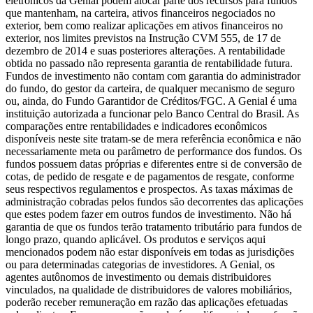
eletrônicos da Genial podem alocar parte dos recursos para fundos
que mantenham, na carteira, ativos financeiros negociados no
exterior, bem como realizar aplicações em ativos financeiros no
exterior, nos limites previstos na Instrução CVM 555, de 17 de
dezembro de 2014 e suas posteriores alterações. A rentabilidade
obtida no passado não representa garantia de rentabilidade futura.
Fundos de investimento não contam com garantia do administrador
do fundo, do gestor da carteira, de qualquer mecanismo de seguro
ou, ainda, do Fundo Garantidor de Créditos/FGC. A Genial é uma
instituição autorizada a funcionar pelo Banco Central do Brasil. As
comparações entre rentabilidades e indicadores econômicos
disponíveis neste site tratam-se de mera referência econômica e não
necessariamente meta ou parâmetro de performance dos fundos. Os
fundos possuem datas próprias e diferentes entre si de conversão de
cotas, de pedido de resgate e de pagamentos de resgate, conforme
seus respectivos regulamentos e prospectos. As taxas máximas de
administração cobradas pelos fundos são decorrentes das aplicações
que estes podem fazer em outros fundos de investimento. Não há
garantia de que os fundos terão tratamento tributário para fundos de
longo prazo, quando aplicável. Os produtos e serviços aqui
mencionados podem não estar disponíveis em todas as jurisdições
ou para determinadas categorias de investidores. A Genial, os
agentes autônomos de investimento ou demais distribuidores
vinculados, na qualidade de distribuidores de valores mobiliários,
poderão receber remuneração em razão das aplicações efetuadas