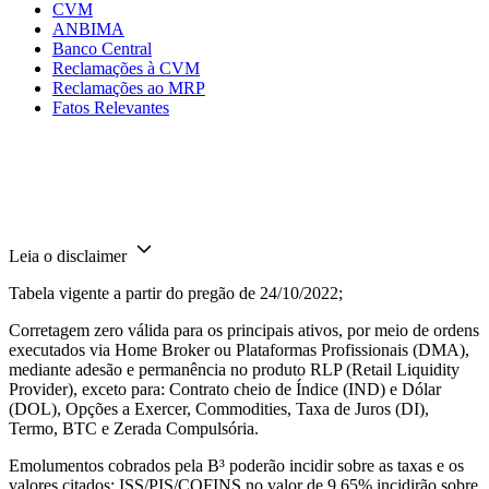
CVM
ANBIMA
Banco Central
Reclamações à CVM
Reclamações ao MRP
Fatos Relevantes
Leia o disclaimer
Tabela vigente a partir do pregão de 24/10/2022;
Corretagem zero válida para os principais ativos, por meio de ordens
executados via Home Broker ou Plataformas Profissionais (DMA),
mediante adesão e permanência no produto RLP (Retail Liquidity
Provider), exceto para: Contrato cheio de Índice (IND) e Dólar
(DOL), Opções a Exercer, Commodities, Taxa de Juros (DI),
Termo, BTC e Zerada Compulsória.
Emolumentos cobrados pela B³ poderão incidir sobre as taxas e os
valores citados; ISS/PIS/COFINS no valor de 9,65% incidirão sobre