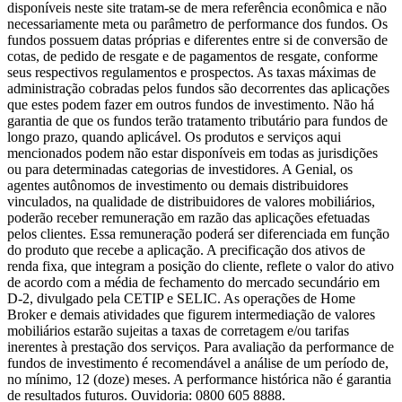
disponíveis neste site tratam-se de mera referência econômica e não
necessariamente meta ou parâmetro de performance dos fundos. Os
fundos possuem datas próprias e diferentes entre si de conversão de
cotas, de pedido de resgate e de pagamentos de resgate, conforme
seus respectivos regulamentos e prospectos. As taxas máximas de
administração cobradas pelos fundos são decorrentes das aplicações
que estes podem fazer em outros fundos de investimento. Não há
garantia de que os fundos terão tratamento tributário para fundos de
longo prazo, quando aplicável. Os produtos e serviços aqui
mencionados podem não estar disponíveis em todas as jurisdições
ou para determinadas categorias de investidores. A Genial, os
agentes autônomos de investimento ou demais distribuidores
vinculados, na qualidade de distribuidores de valores mobiliários,
poderão receber remuneração em razão das aplicações efetuadas
pelos clientes. Essa remuneração poderá ser diferenciada em função
do produto que recebe a aplicação. A precificação dos ativos de
renda fixa, que integram a posição do cliente, reflete o valor do ativo
de acordo com a média de fechamento do mercado secundário em
D-2, divulgado pela CETIP e SELIC. As operações de Home
Broker e demais atividades que figurem intermediação de valores
mobiliários estarão sujeitas a taxas de corretagem e/ou tarifas
inerentes à prestação dos serviços. Para avaliação da performance de
fundos de investimento é recomendável a análise de um período de,
no mínimo, 12 (doze) meses. A performance histórica não é garantia
de resultados futuros. Ouvidoria: 0800 605 8888.