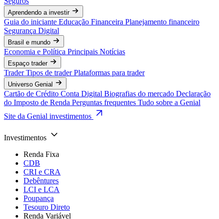
Seguros
Aprendendo a investir
Guia do iniciante
Educação Financeira
Planejamento financeiro
Segurança Digital
Brasil e mundo
Economia e Política
Principais Notícias
Espaço trader
Trader
Tipos de trader
Plataformas para trader
Universo Genial
Cartão de Crédito
Conta Digital
Biografias do mercado
Declaração
do Imposto de Renda
Perguntas frequentes
Tudo sobre a Genial
Site da Genial investimentos
Investimentos
Renda Fixa
CDB
CRI e CRA
Debêntures
LCI e LCA
Poupança
Tesouro Direto
Renda Variável