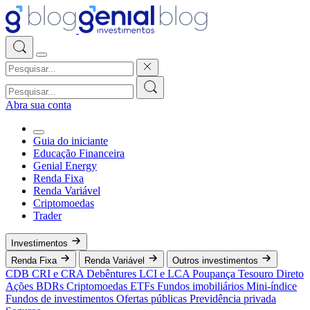
Abra sua conta
Guia do iniciante
Educação Financeira
Genial Energy
Renda Fixa
Renda Variável
Criptomoedas
Trader
Investimentos
Renda Fixa
Renda Variável
Outros investimentos
CDB
CRI e CRA
Debêntures
LCI e LCA
Poupança
Tesouro Direto
Ações
BDRs
Criptomoedas
ETFs
Fundos imobiliários
Mini-índice
Fundos de investimentos
Ofertas públicas
Previdência privada