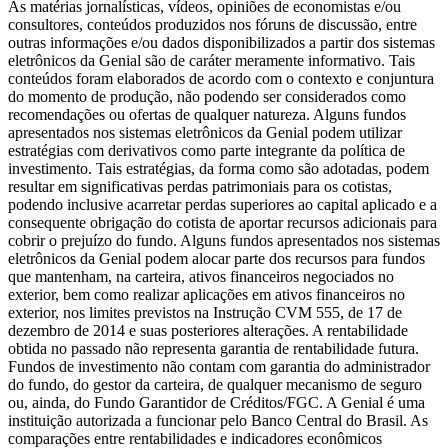
As matérias jornalísticas, vídeos, opiniões de economistas e/ou
consultores, conteúdos produzidos nos fóruns de discussão, entre
outras informações e/ou dados disponibilizados a partir dos sistemas
eletrônicos da Genial são de caráter meramente informativo. Tais
conteúdos foram elaborados de acordo com o contexto e conjuntura
do momento de produção, não podendo ser considerados como
recomendações ou ofertas de qualquer natureza. Alguns fundos
apresentados nos sistemas eletrônicos da Genial podem utilizar
estratégias com derivativos como parte integrante da política de
investimento. Tais estratégias, da forma como são adotadas, podem
resultar em significativas perdas patrimoniais para os cotistas,
podendo inclusive acarretar perdas superiores ao capital aplicado e a
consequente obrigação do cotista de aportar recursos adicionais para
cobrir o prejuízo do fundo. Alguns fundos apresentados nos sistemas
eletrônicos da Genial podem alocar parte dos recursos para fundos
que mantenham, na carteira, ativos financeiros negociados no
exterior, bem como realizar aplicações em ativos financeiros no
exterior, nos limites previstos na Instrução CVM 555, de 17 de
dezembro de 2014 e suas posteriores alterações. A rentabilidade
obtida no passado não representa garantia de rentabilidade futura.
Fundos de investimento não contam com garantia do administrador
do fundo, do gestor da carteira, de qualquer mecanismo de seguro
ou, ainda, do Fundo Garantidor de Créditos/FGC. A Genial é uma
instituição autorizada a funcionar pelo Banco Central do Brasil. As
comparações entre rentabilidades e indicadores econômicos