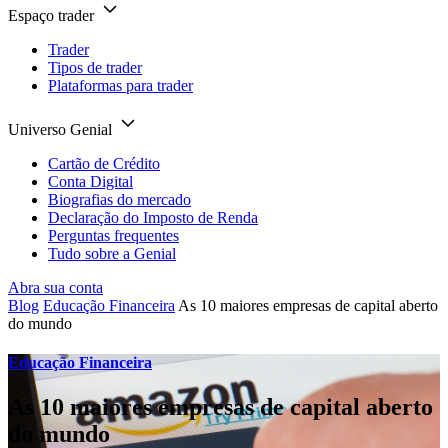
Espaço trader
Trader
Tipos de trader
Plataformas para trader
Universo Genial
Cartão de Crédito
Conta Digital
Biografias do mercado
Declaração do Imposto de Renda
Perguntas frequentes
Tudo sobre a Genial
Abra sua conta
Blog
Educação Financeira
As 10 maiores empresas de capital aberto
do mundo
Educação Financeira
As 10 maiores empresas de capital aberto
do mundo