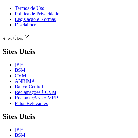
Termos de Uso
Política de Privacidade
Legislação e Normas
Disclaimer
Sites Úteis
Sites Úteis
[B]³
BSM
CVM
ANBIMA
Banco Central
Reclamações à CVM
Reclamações ao MRP
Fatos Relevantes
Sites Úteis
[B]³
BSM