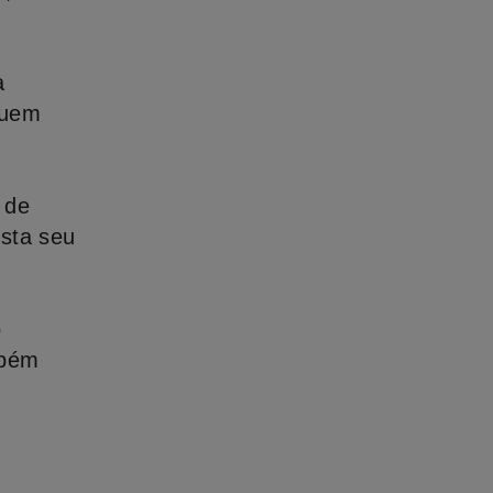
a
ibuem
 de
sta seu
o
mbém