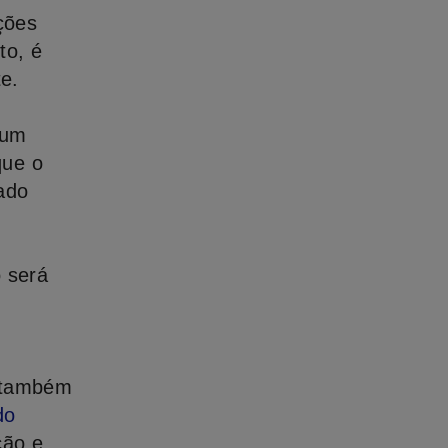
ições
to, é
e.
 um
que o
cado
o será
o também
do
ção e