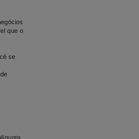
 negócios
vel que o
ocê se
 de
líquota