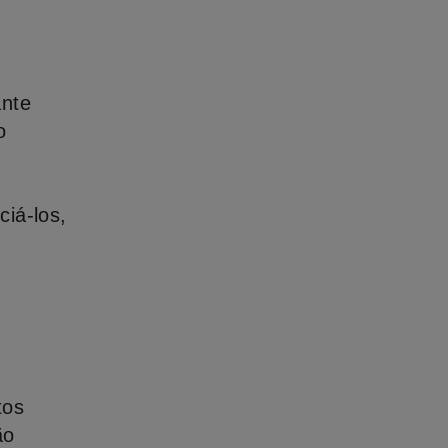
ante
o
ciá-los,
tos
ão