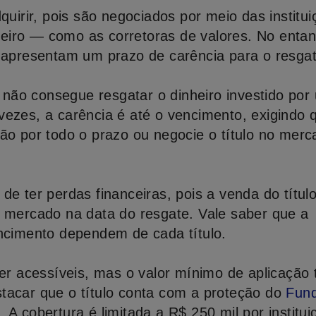
quirir, pois são negociados por meio das institu
iro — como as corretoras de valores. No entan
s apresentam um prazo de carência para o resgat
or não consegue resgatar o dinheiro investido por
vezes, a carência é até o vencimento, exigindo 
ção por todo o prazo ou negocie o título no mer
de ter perdas financeiras, pois a venda do títul
e mercado na data do resgate. Vale saber que a
encimento dependem de cada título.
 acessíveis, mas o valor mínimo de aplicaçã
tacar que o título conta com a proteção do
Fun
)
. A cobertura é limitada a R$ 250 mil por institui