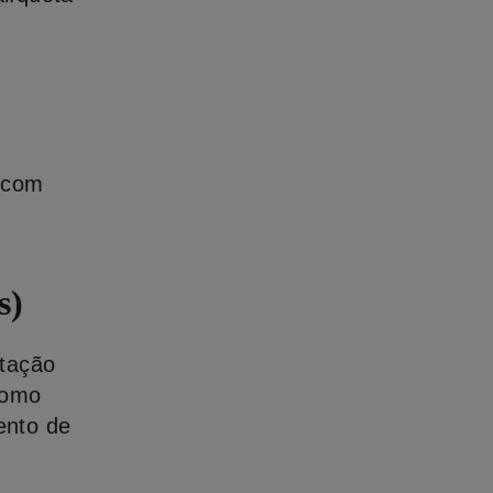
, com
s)
tação
como
ento de