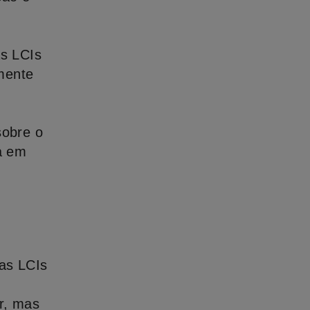
as LCIs
lmente
sobre o
a em
 as LCIs
or, mas