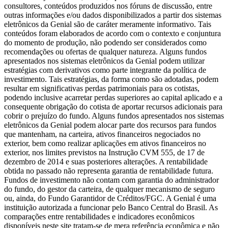
consultores, conteúdos produzidos nos fóruns de discussão, entre
outras informações e/ou dados disponibilizados a partir dos sistemas
eletrônicos da Genial são de caráter meramente informativo. Tais
conteúdos foram elaborados de acordo com o contexto e conjuntura
do momento de produção, não podendo ser considerados como
recomendações ou ofertas de qualquer natureza. Alguns fundos
apresentados nos sistemas eletrônicos da Genial podem utilizar
estratégias com derivativos como parte integrante da política de
investimento. Tais estratégias, da forma como são adotadas, podem
resultar em significativas perdas patrimoniais para os cotistas,
podendo inclusive acarretar perdas superiores ao capital aplicado e a
consequente obrigação do cotista de aportar recursos adicionais para
cobrir o prejuízo do fundo. Alguns fundos apresentados nos sistemas
eletrônicos da Genial podem alocar parte dos recursos para fundos
que mantenham, na carteira, ativos financeiros negociados no
exterior, bem como realizar aplicações em ativos financeiros no
exterior, nos limites previstos na Instrução CVM 555, de 17 de
dezembro de 2014 e suas posteriores alterações. A rentabilidade
obtida no passado não representa garantia de rentabilidade futura.
Fundos de investimento não contam com garantia do administrador
do fundo, do gestor da carteira, de qualquer mecanismo de seguro
ou, ainda, do Fundo Garantidor de Créditos/FGC. A Genial é uma
instituição autorizada a funcionar pelo Banco Central do Brasil. As
comparações entre rentabilidades e indicadores econômicos
disponíveis neste site tratam-se de mera referência econômica e não