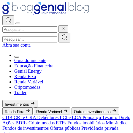
Abra sua conta
Guia do iniciante
Educação Financeira
Genial Energy
Renda Fixa
Renda Variável
Criptomoedas
Trader
Investimentos
Renda Fixa
Renda Variável
Outros investimentos
CDB
CRI e CRA
Debêntures
LCI e LCA
Poupança
Tesouro Direto
Ações
BDRs
Criptomoedas
ETFs
Fundos imobiliários
Mini-índice
Fundos de investimentos
Ofertas públicas
Previdência privada