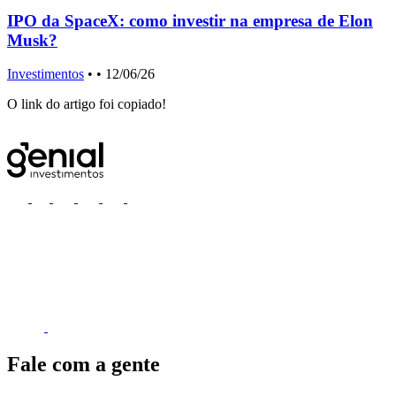
IPO da SpaceX: como investir na empresa de Elon
Musk?
f
Investimentos
•
• 12/06/26
O link do artigo foi copiado!
Fale com a gente