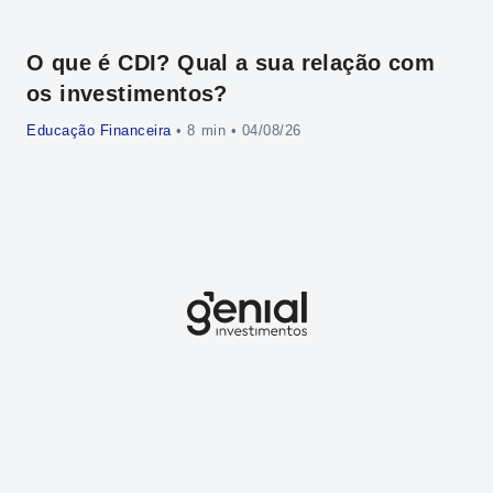
O que é CDI? Qual a sua relação com
IP
os investimentos?
em
Educação Financeira
•
• 04/08/26
Inv