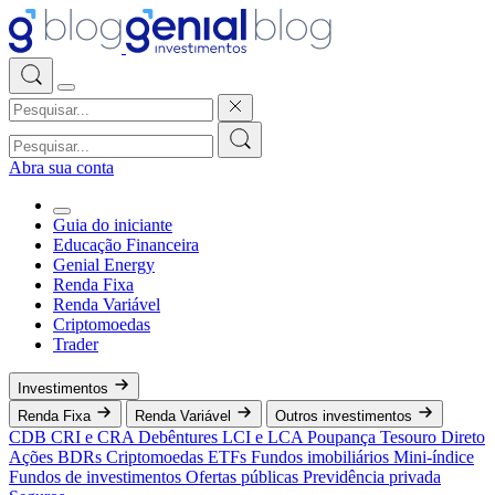
Abra sua conta
Guia do iniciante
Educação Financeira
Genial Energy
Renda Fixa
Renda Variável
Criptomoedas
Trader
Investimentos
Renda Fixa
Renda Variável
Outros investimentos
CDB
CRI e CRA
Debêntures
LCI e LCA
Poupança
Tesouro Direto
Ações
BDRs
Criptomoedas
ETFs
Fundos imobiliários
Mini-índice
Fundos de investimentos
Ofertas públicas
Previdência privada