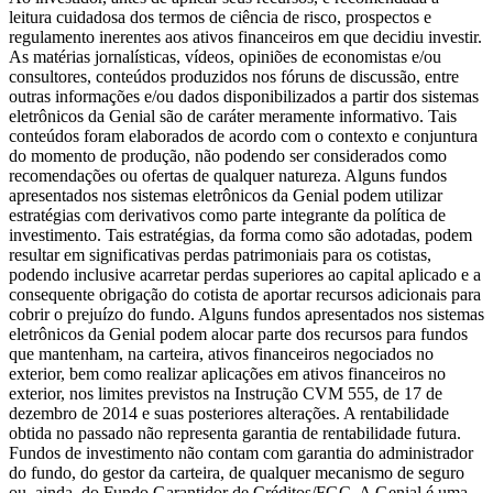
leitura cuidadosa dos termos de ciência de risco, prospectos e
regulamento inerentes aos ativos financeiros em que decidiu investir.
As matérias jornalísticas, vídeos, opiniões de economistas e/ou
consultores, conteúdos produzidos nos fóruns de discussão, entre
outras informações e/ou dados disponibilizados a partir dos sistemas
eletrônicos da Genial são de caráter meramente informativo. Tais
conteúdos foram elaborados de acordo com o contexto e conjuntura
do momento de produção, não podendo ser considerados como
recomendações ou ofertas de qualquer natureza. Alguns fundos
apresentados nos sistemas eletrônicos da Genial podem utilizar
estratégias com derivativos como parte integrante da política de
investimento. Tais estratégias, da forma como são adotadas, podem
resultar em significativas perdas patrimoniais para os cotistas,
podendo inclusive acarretar perdas superiores ao capital aplicado e a
consequente obrigação do cotista de aportar recursos adicionais para
cobrir o prejuízo do fundo. Alguns fundos apresentados nos sistemas
eletrônicos da Genial podem alocar parte dos recursos para fundos
que mantenham, na carteira, ativos financeiros negociados no
exterior, bem como realizar aplicações em ativos financeiros no
exterior, nos limites previstos na Instrução CVM 555, de 17 de
dezembro de 2014 e suas posteriores alterações. A rentabilidade
obtida no passado não representa garantia de rentabilidade futura.
Fundos de investimento não contam com garantia do administrador
do fundo, do gestor da carteira, de qualquer mecanismo de seguro
ou, ainda, do Fundo Garantidor de Créditos/FGC. A Genial é uma