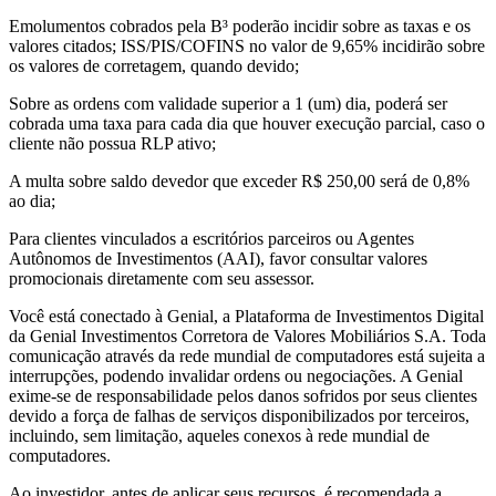
Emolumentos cobrados pela B³ poderão incidir sobre as taxas e os
valores citados; ISS/PIS/COFINS no valor de 9,65% incidirão sobre
os valores de corretagem, quando devido;
Sobre as ordens com validade superior a 1 (um) dia, poderá ser
cobrada uma taxa para cada dia que houver execução parcial, caso o
cliente não possua RLP ativo;
A multa sobre saldo devedor que exceder R$ 250,00 será de 0,8%
ao dia;
Para clientes vinculados a escritórios parceiros ou Agentes
Autônomos de Investimentos (AAI), favor consultar valores
promocionais diretamente com seu assessor.
Você está conectado à Genial, a Plataforma de Investimentos Digital
da Genial Investimentos Corretora de Valores Mobiliários S.A. Toda
comunicação através da rede mundial de computadores está sujeita a
interrupções, podendo invalidar ordens ou negociações. A Genial
exime-se de responsabilidade pelos danos sofridos por seus clientes
devido a força de falhas de serviços disponibilizados por terceiros,
incluindo, sem limitação, aqueles conexos à rede mundial de
computadores.
Ao investidor, antes de aplicar seus recursos, é recomendada a