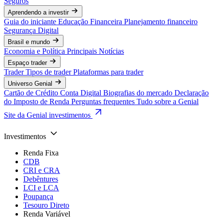
Seguros
Aprendendo a investir
Guia do iniciante
Educação Financeira
Planejamento financeiro
Segurança Digital
Brasil e mundo
Economia e Política
Principais Notícias
Espaço trader
Trader
Tipos de trader
Plataformas para trader
Universo Genial
Cartão de Crédito
Conta Digital
Biografias do mercado
Declaração
do Imposto de Renda
Perguntas frequentes
Tudo sobre a Genial
Site da Genial investimentos
Investimentos
Renda Fixa
CDB
CRI e CRA
Debêntures
LCI e LCA
Poupança
Tesouro Direto
Renda Variável