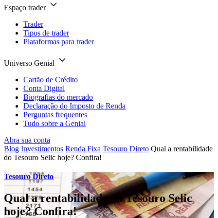
Espaço trader
Trader
Tipos de trader
Plataformas para trader
Universo Genial
Cartão de Crédito
Conta Digital
Biografias do mercado
Declaração do Imposto de Renda
Perguntas frequentes
Tudo sobre a Genial
Abra sua conta
Blog
Investimentos
Renda Fixa
Tesouro Direto
Qual a rentabilidade
do Tesouro Selic hoje? Confira!
Tesouro Direto
Qual a rentabilidade do Tesouro Selic
hoje? Confira!