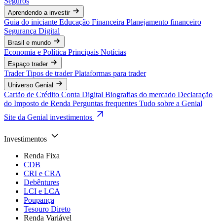
Seguros
Aprendendo a investir
Guia do iniciante
Educação Financeira
Planejamento financeiro
Segurança Digital
Brasil e mundo
Economia e Política
Principais Notícias
Espaço trader
Trader
Tipos de trader
Plataformas para trader
Universo Genial
Cartão de Crédito
Conta Digital
Biografias do mercado
Declaração
do Imposto de Renda
Perguntas frequentes
Tudo sobre a Genial
Site da Genial investimentos
Investimentos
Renda Fixa
CDB
CRI e CRA
Debêntures
LCI e LCA
Poupança
Tesouro Direto
Renda Variável