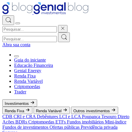
Abra sua conta
Guia do iniciante
Educação Financeira
Genial Energy
Renda Fixa
Renda Variável
Criptomoedas
Trader
Investimentos
Renda Fixa
Renda Variável
Outros investimentos
CDB
CRI e CRA
Debêntures
LCI e LCA
Poupança
Tesouro Direto
Ações
BDRs
Criptomoedas
ETFs
Fundos imobiliários
Mini-índice
Fundos de investimentos
Ofertas públicas
Previdência privada