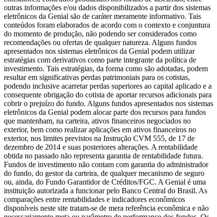
outras informações e/ou dados disponibilizados a partir dos sistemas
eletrônicos da Genial são de caráter meramente informativo. Tais
conteúdos foram elaborados de acordo com o contexto e conjuntura
do momento de produção, não podendo ser considerados como
recomendações ou ofertas de qualquer natureza. Alguns fundos
apresentados nos sistemas eletrônicos da Genial podem utilizar
estratégias com derivativos como parte integrante da política de
investimento. Tais estratégias, da forma como são adotadas, podem
resultar em significativas perdas patrimoniais para os cotistas,
podendo inclusive acarretar perdas superiores ao capital aplicado e a
consequente obrigação do cotista de aportar recursos adicionais para
cobrir o prejuízo do fundo. Alguns fundos apresentados nos sistemas
eletrônicos da Genial podem alocar parte dos recursos para fundos
que mantenham, na carteira, ativos financeiros negociados no
exterior, bem como realizar aplicações em ativos financeiros no
exterior, nos limites previstos na Instrução CVM 555, de 17 de
dezembro de 2014 e suas posteriores alterações. A rentabilidade
obtida no passado não representa garantia de rentabilidade futura.
Fundos de investimento não contam com garantia do administrador
do fundo, do gestor da carteira, de qualquer mecanismo de seguro
ou, ainda, do Fundo Garantidor de Créditos/FGC. A Genial é uma
instituição autorizada a funcionar pelo Banco Central do Brasil. As
comparações entre rentabilidades e indicadores econômicos
disponíveis neste site tratam-se de mera referência econômica e não
necessariamente meta ou parâmetro de performance dos fundos. Os