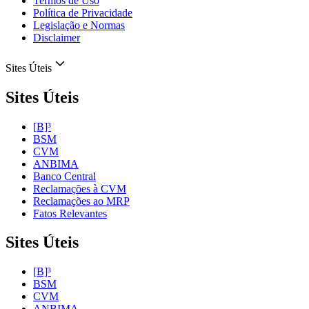
Termos de Uso
Política de Privacidade
Legislação e Normas
Disclaimer
Sites Úteis
Sites Úteis
[B]³
BSM
CVM
ANBIMA
Banco Central
Reclamações à CVM
Reclamações ao MRP
Fatos Relevantes
Sites Úteis
[B]³
BSM
CVM
ANBIMA