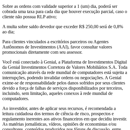
Sobre as ordens com validade superior a 1 (um) dia, poderá ser
cobrada uma taxa para cada dia que houver execução parcial, caso o
cliente não possua RLP ativo;
A multa sobre saldo devedor que exceder R$ 250,00 será de 0,8%
ao dia;
Para clientes vinculados a escritórios parceiros ou Agentes
Autônomos de Investimentos (AAI), favor consultar valores
promocionais diretamente com seu assessor.
Você está conectado à Genial, a Plataforma de Investimentos Digital
da Genial Investimentos Corretora de Valores Mobiliários S.A. Toda
comunicação através da rede mundial de computadores está sujeita a
interrupções, podendo invalidar ordens ou negociações. A Genial
exime-se de responsabilidade pelos danos sofridos por seus clientes
devido a força de falhas de serviços disponibilizados por terceiros,
incluindo, sem limitação, aqueles conexos à rede mundial de
computadores.
Ao investidor, antes de aplicar seus recursos, é recomendada a
leitura cuidadosa dos termos de ciência de risco, prospectos e
regulamento inerentes aos ativos financeiros em que decidiu investir.
As matérias jornalísticas, vídeos, opiniões de economistas e/ou
consultores, conteúdos produzidos nos fóruns de discussão, entre