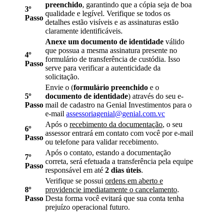
preenchido
, garantindo que a cópia seja de boa
3º
qualidade e legível. Verifique se todos os
Passo
detalhes estão visíveis e as assinaturas estão
claramente identificáveis.
Anexe um documento de identidade
válido
que possua a mesma assinatura presente no
4º
formulário de transferência de custódia. Isso
Passo
serve para verificar a autenticidade da
solicitação.
Envie o (
formulário preenchido
e o
5º
documento de identidade
) através do seu e-
Passo
mail de cadastro na Genial Investimentos para o
e-mail
assessoriagenial@genial.com.vc
Após o
recebimento da documentação
, o seu
6º
assessor entrará em contato com você por e-mail
Passo
ou telefone para validar recebimento.
Após o contato, estando a documentação
7º
correta, será efetuada a transferência pela equipe
Passo
responsável em até
2 dias úteis
.
Verifique se possui
ordens em aberto e
8º
providencie imediatamente o cancelamento
.
Passo
Desta forma você evitará que sua conta tenha
prejuízo operacional futuro.