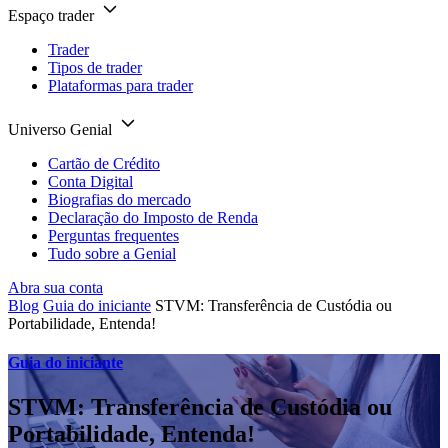
Espaço trader
Trader
Tipos de trader
Plataformas para trader
Universo Genial
Cartão de Crédito
Conta Digital
Biografias do mercado
Declaração do Imposto de Renda
Perguntas frequentes
Tudo sobre a Genial
Abra sua conta
Blog
Guia do iniciante
STVM: Transferência de Custódia ou
Portabilidade, Entenda!
Guia do iniciante
STVM: Transferência de Custódia ou
Portabilidade, Entenda!