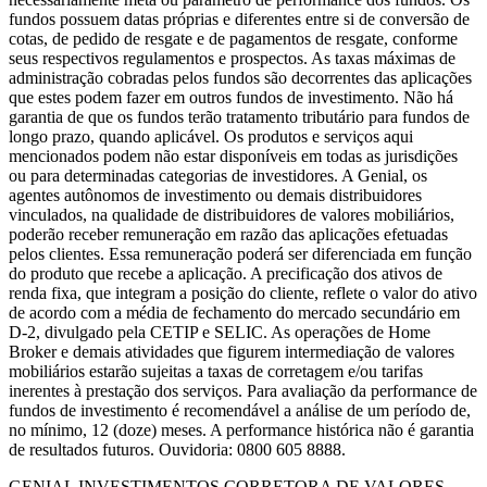
fundos possuem datas próprias e diferentes entre si de conversão de
cotas, de pedido de resgate e de pagamentos de resgate, conforme
seus respectivos regulamentos e prospectos. As taxas máximas de
administração cobradas pelos fundos são decorrentes das aplicações
que estes podem fazer em outros fundos de investimento. Não há
garantia de que os fundos terão tratamento tributário para fundos de
longo prazo, quando aplicável. Os produtos e serviços aqui
mencionados podem não estar disponíveis em todas as jurisdições
ou para determinadas categorias de investidores. A Genial, os
agentes autônomos de investimento ou demais distribuidores
vinculados, na qualidade de distribuidores de valores mobiliários,
poderão receber remuneração em razão das aplicações efetuadas
pelos clientes. Essa remuneração poderá ser diferenciada em função
do produto que recebe a aplicação. A precificação dos ativos de
renda fixa, que integram a posição do cliente, reflete o valor do ativo
de acordo com a média de fechamento do mercado secundário em
D-2, divulgado pela CETIP e SELIC. As operações de Home
Broker e demais atividades que figurem intermediação de valores
mobiliários estarão sujeitas a taxas de corretagem e/ou tarifas
inerentes à prestação dos serviços. Para avaliação da performance de
fundos de investimento é recomendável a análise de um período de,
no mínimo, 12 (doze) meses. A performance histórica não é garantia
de resultados futuros. Ouvidoria: 0800 605 8888.
GENIAL INVESTIMENTOS CORRETORA DE VALORES