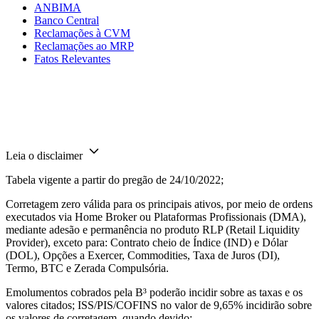
ANBIMA
Banco Central
Reclamações à CVM
Reclamações ao MRP
Fatos Relevantes
Leia o disclaimer
Tabela vigente a partir do pregão de 24/10/2022;
Corretagem zero válida para os principais ativos, por meio de ordens
executados via Home Broker ou Plataformas Profissionais (DMA),
mediante adesão e permanência no produto RLP (Retail Liquidity
Provider), exceto para: Contrato cheio de Índice (IND) e Dólar
(DOL), Opções a Exercer, Commodities, Taxa de Juros (DI),
Termo, BTC e Zerada Compulsória.
Emolumentos cobrados pela B³ poderão incidir sobre as taxas e os
valores citados; ISS/PIS/COFINS no valor de 9,65% incidirão sobre
os valores de corretagem, quando devido;