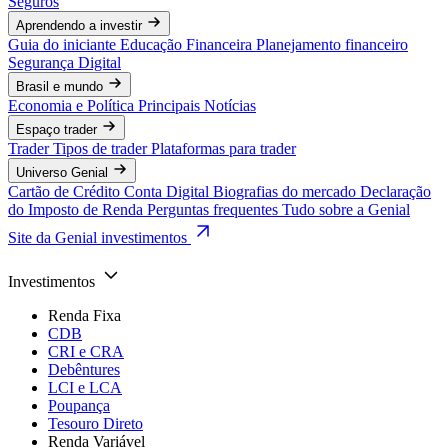
Seguros
Aprendendo a investir
Guia do iniciante
Educação Financeira
Planejamento financeiro
Segurança Digital
Brasil e mundo
Economia e Política
Principais Notícias
Espaço trader
Trader
Tipos de trader
Plataformas para trader
Universo Genial
Cartão de Crédito
Conta Digital
Biografias do mercado
Declaração
do Imposto de Renda
Perguntas frequentes
Tudo sobre a Genial
Site da Genial investimentos
Investimentos
Renda Fixa
CDB
CRI e CRA
Debêntures
LCI e LCA
Poupança
Tesouro Direto
Renda Variável