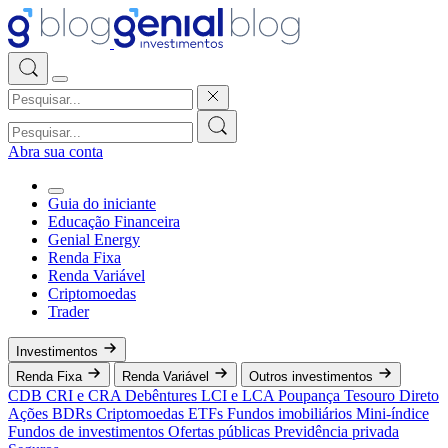
Abra sua conta
Guia do iniciante
Educação Financeira
Genial Energy
Renda Fixa
Renda Variável
Criptomoedas
Trader
Investimentos
Renda Fixa
Renda Variável
Outros investimentos
CDB
CRI e CRA
Debêntures
LCI e LCA
Poupança
Tesouro Direto
Ações
BDRs
Criptomoedas
ETFs
Fundos imobiliários
Mini-índice
Fundos de investimentos
Ofertas públicas
Previdência privada