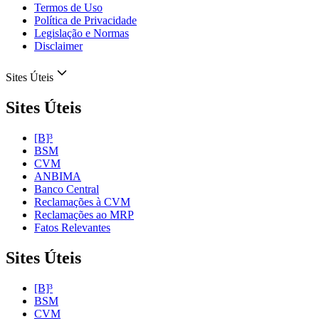
Termos de Uso
Política de Privacidade
Legislação e Normas
Disclaimer
Sites Úteis
Sites Úteis
[B]³
BSM
CVM
ANBIMA
Banco Central
Reclamações à CVM
Reclamações ao MRP
Fatos Relevantes
Sites Úteis
[B]³
BSM
CVM