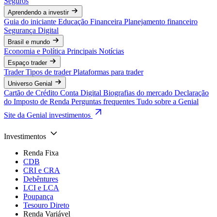
Seguros
Aprendendo a investir
Guia do iniciante
Educação Financeira
Planejamento financeiro
Segurança Digital
Brasil e mundo
Economia e Política
Principais Notícias
Espaço trader
Trader
Tipos de trader
Plataformas para trader
Universo Genial
Cartão de Crédito
Conta Digital
Biografias do mercado
Declaração
do Imposto de Renda
Perguntas frequentes
Tudo sobre a Genial
Site da Genial investimentos
Investimentos
Renda Fixa
CDB
CRI e CRA
Debêntures
LCI e LCA
Poupança
Tesouro Direto
Renda Variável