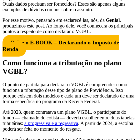
Quais dados precisam ser fornecidos? Esses são apenas alguns
exemplos de dúvidas comuns sobre o assunto.
Por esse motivo, pensando em esclarecê-las, nós, da
Genial
,
produzimos este post. Ao longo dele, você conhecerá os principais
pontos a respeito de como declarar o VGBL.
Baixe o E-BOOK – Declarando o Imposto de
Renda
Como funciona a tributação no plano
VGBL?
O ponto de partida para declarar o VGBL é compreender como
funciona a tributação desse tipo de plano de Previdência. Isso
porque existem dois modelos e cada um deve ser declarado de uma
forma específica no programa da Receita Federal.
Até 2023, quem contratava um plano VGBL, o participante do
fundo — chamado de cotista — deveria escolher entre duas tabelas
tributárias:
a progressiva e a regressiva
. A partir de 2024, a escolha
poderá ser feita no momento do resgate.
Mas você sabe o que muda entre eles? No primeiro caso, o imposto