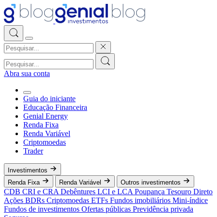
Abra sua conta
Guia do iniciante
Educação Financeira
Genial Energy
Renda Fixa
Renda Variável
Criptomoedas
Trader
Investimentos
Renda Fixa
Renda Variável
Outros investimentos
CDB
CRI e CRA
Debêntures
LCI e LCA
Poupança
Tesouro Direto
Ações
BDRs
Criptomoedas
ETFs
Fundos imobiliários
Mini-índice
Fundos de investimentos
Ofertas públicas
Previdência privada