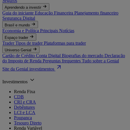
Seguros
Aprendendo a investir
Guia do iniciante
Educação Financeira
Planejamento financeiro
Segurança Digital
Brasil e mundo
Economia e Política
Principais Notícias
Espaço trader
Trader
Tipos de trader
Plataformas para trader
Universo Genial
Cartão de Crédito
Conta Digital
Biografias do mercado
Declaração
do Imposto de Renda
Perguntas frequentes
Tudo sobre a Genial
Site da Genial investimentos
Investimentos
Renda Fixa
CDB
CRI e CRA
Debêntures
LCI e LCA
Poupança
Tesouro Direto
Renda Variável