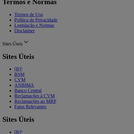
Termos e Normas
Termos de Uso
Política de Privacidade
Legislação e Normas
Disclaimer
Sites Úteis
Sites Úteis
[B]³
BSM
CVM
ANBIMA
Banco Central
Reclamações à CVM
Reclamações ao MRP
Fatos Relevantes
Sites Úteis
[B]³