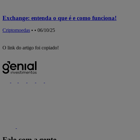
Exchange: entenda o que é e como funciona!
Criptomoedas
•
• 06/10/25
C
O link do artigo foi copiado!
Fale com a gente