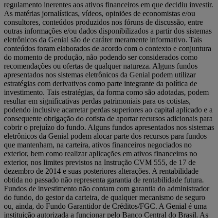
regulamento inerentes aos ativos financeiros em que decidiu investir.
As matérias jornalísticas, vídeos, opiniões de economistas e/ou
consultores, conteúdos produzidos nos fóruns de discussão, entre
outras informações e/ou dados disponibilizados a partir dos sistemas
eletrônicos da Genial são de caráter meramente informativo. Tais
conteúdos foram elaborados de acordo com o contexto e conjuntura
do momento de produção, não podendo ser considerados como
recomendações ou ofertas de qualquer natureza. Alguns fundos
apresentados nos sistemas eletrônicos da Genial podem utilizar
estratégias com derivativos como parte integrante da política de
investimento. Tais estratégias, da forma como são adotadas, podem
resultar em significativas perdas patrimoniais para os cotistas,
podendo inclusive acarretar perdas superiores ao capital aplicado e a
consequente obrigação do cotista de aportar recursos adicionais para
cobrir o prejuízo do fundo. Alguns fundos apresentados nos sistemas
eletrônicos da Genial podem alocar parte dos recursos para fundos
que mantenham, na carteira, ativos financeiros negociados no
exterior, bem como realizar aplicações em ativos financeiros no
exterior, nos limites previstos na Instrução CVM 555, de 17 de
dezembro de 2014 e suas posteriores alterações. A rentabilidade
obtida no passado não representa garantia de rentabilidade futura.
Fundos de investimento não contam com garantia do administrador
do fundo, do gestor da carteira, de qualquer mecanismo de seguro
ou, ainda, do Fundo Garantidor de Créditos/FGC. A Genial é uma
instituição autorizada a funcionar pelo Banco Central do Brasil. As