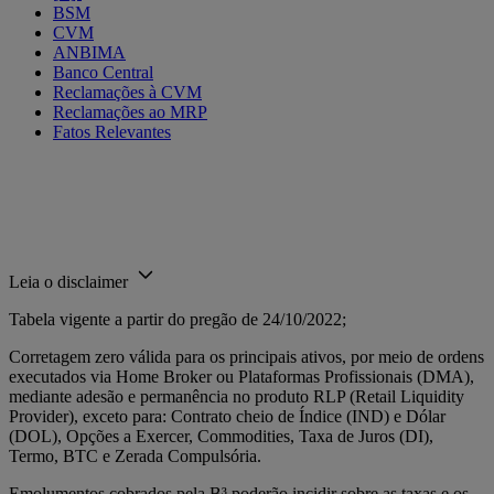
BSM
CVM
ANBIMA
Banco Central
Reclamações à CVM
Reclamações ao MRP
Fatos Relevantes
Leia o disclaimer
Tabela vigente a partir do pregão de 24/10/2022;
Corretagem zero válida para os principais ativos, por meio de ordens
executados via Home Broker ou Plataformas Profissionais (DMA),
mediante adesão e permanência no produto RLP (Retail Liquidity
Provider), exceto para: Contrato cheio de Índice (IND) e Dólar
(DOL), Opções a Exercer, Commodities, Taxa de Juros (DI),
Termo, BTC e Zerada Compulsória.
Emolumentos cobrados pela B³ poderão incidir sobre as taxas e os