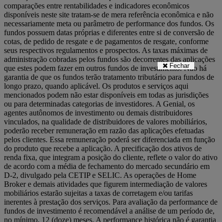
comparações entre rentabilidades e indicadores econômicos
disponíveis neste site tratam-se de mera referência econômica e não
necessariamente meta ou parâmetro de performance dos fundos. Os
fundos possuem datas próprias e diferentes entre si de conversão de
cotas, de pedido de resgate e de pagamentos de resgate, conforme
seus respectivos regulamentos e prospectos. As taxas máximas de
administração cobradas pelos fundos são decorrentes das aplicações
Fechar
que estes podem fazer em outros fundos de investimento. Não há
garantia de que os fundos terão tratamento tributário para fundos de
longo prazo, quando aplicável. Os produtos e serviços aqui
mencionados podem não estar disponíveis em todas as jurisdições
ou para determinadas categorias de investidores. A Genial, os
agentes autônomos de investimento ou demais distribuidores
vinculados, na qualidade de distribuidores de valores mobiliários,
poderão receber remuneração em razão das aplicações efetuadas
pelos clientes. Essa remuneração poderá ser diferenciada em função
do produto que recebe a aplicação. A precificação dos ativos de
renda fixa, que integram a posição do cliente, reflete o valor do ativo
de acordo com a média de fechamento do mercado secundário em
D-2, divulgado pela CETIP e SELIC. As operações de Home
Broker e demais atividades que figurem intermediação de valores
mobiliários estarão sujeitas a taxas de corretagem e/ou tarifas
inerentes à prestação dos serviços. Para avaliação da performance de
fundos de investimento é recomendável a análise de um período de,
no mínimo, 12 (doze) meses. A performance histórica não é garantia