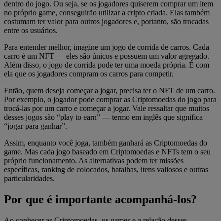
dentro do jogo. Ou seja, se os jogadores quiserem comprar um item
no próprio game, conseguirão utilizar a cripto criada. Elas também
costumam ter valor para outros jogadores e, portanto, são trocadas
entre os usuários.
Para entender melhor, imagine um jogo de corrida de carros. Cada
carro é um NFT — eles são únicos e possuem um valor agregado.
Além disso, o jogo de corrida pode ter uma moeda própria. É com
ela que os jogadores compram os carros para competir.
Então, quem deseja começar a jogar, precisa ter o NFT de um carro.
Por exemplo, o jogador pode comprar as Criptomoedas do jogo para
trocá-las por um carro e começar a jogar. Vale ressaltar que muitos
desses jogos são “play to earn” — termo em inglês que significa
“jogar para ganhar”.
Assim, enquanto você joga, também ganhará as Criptomoedas do
game. Mas cada jogo baseado em Criptomoedas e NFTs tem o seu
próprio funcionamento. As alternativas podem ter missões
específicas, ranking de colocados, batalhas, itens valiosos e outras
particularidades.
Por que é importante acompanhá-los?
Ao conhecer as Criptomoedas, os games e a relação desses