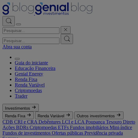
Abra sua conta
Guia do iniciante
Educação Financeira
Genial Energy
Renda Fixa
Renda Variável
Criptomoedas
Trader
Investimentos
Renda Fixa
Renda Variável
Outros investimentos
CDB
CRI e CRA
Debêntures
LCI e LCA
Poupança
Tesouro Direto
Ações
BDRs
Criptomoedas
ETFs
Fundos imobiliários
Mini-índice
Fundos de investimentos
Ofertas públicas
Previdência privada