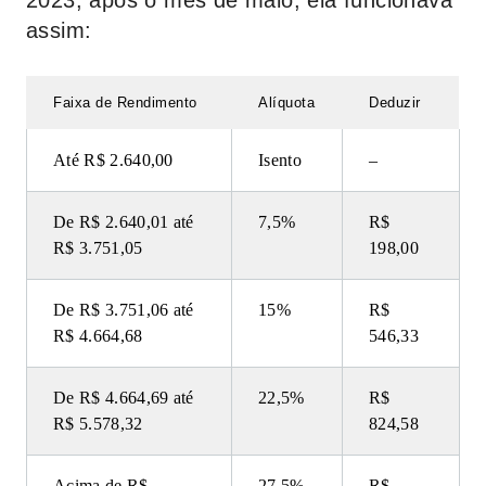
2023, após o mês de maio, ela funcionava
assim:
Faixa de Rendimento
Alíquota
Deduzir
Até R$ 2.640,00
Isento
–
De R$ 2.640,01 até
7,5%
R$
R$ 3.751,05
198,00
De R$ 3.751,06 até
15%
R$
R$ 4.664,68
546,33
De R$ 4.664,69 até
22,5%
R$
R$ 5.578,32
824,58
Acima de R$
27,5%
R$