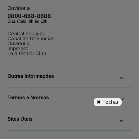
Ouvidoria
0800-688-8888
Dias úteis: 9h às 18h
Central de ajuda
Canal de Denúncias
Ouvidoria
Imprensa
Loja Genial Club
Outras Informações
Google News
Termos e Normas
Os Mais Buscados
Fechar
Agente Autônomo
Administração Fiduciária
Custos e tarifas
Termos de Uso
Sites Úteis
RLP
Política de Privacidade
Legislação e Normas
Disclaimer