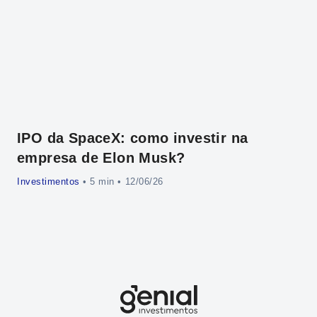
IPO da SpaceX: como investir na
O 
empresa de Elon Musk?
tí
Investimentos
•
• 12/06/26
CRI