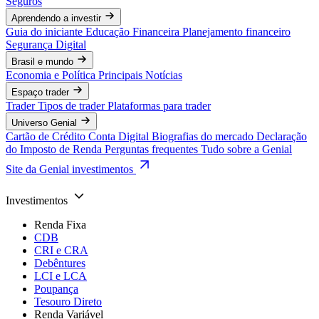
Seguros
Aprendendo a investir
Guia do iniciante
Educação Financeira
Planejamento financeiro
Segurança Digital
Brasil e mundo
Economia e Política
Principais Notícias
Espaço trader
Trader
Tipos de trader
Plataformas para trader
Universo Genial
Cartão de Crédito
Conta Digital
Biografias do mercado
Declaração
do Imposto de Renda
Perguntas frequentes
Tudo sobre a Genial
Site da Genial investimentos
Investimentos
Renda Fixa
CDB
CRI e CRA
Debêntures
LCI e LCA
Poupança
Tesouro Direto
Renda Variável