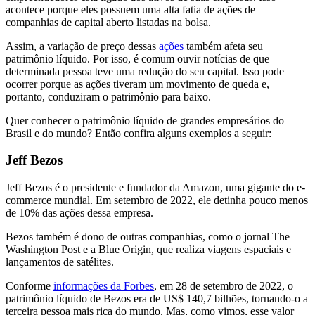
acontece porque eles possuem uma alta fatia de ações de
companhias de capital aberto listadas na bolsa.
Assim, a variação de preço dessas
ações
também afeta seu
patrimônio líquido. Por isso, é comum ouvir notícias de que
determinada pessoa teve uma redução do seu capital. Isso pode
ocorrer porque as ações tiveram um movimento de queda e,
portanto, conduziram o patrimônio para baixo.
Quer conhecer o patrimônio líquido de grandes empresários do
Brasil e do mundo? Então confira alguns exemplos a seguir:
Jeff Bezos
Jeff Bezos é o presidente e fundador da Amazon, uma gigante do e-
commerce mundial. Em setembro de 2022, ele detinha pouco menos
de 10% das ações dessa empresa.
Bezos também é dono de outras companhias, como o jornal The
Washington Post e a Blue Origin, que realiza viagens espaciais e
lançamentos de satélites.
Conforme
informações da Forbes
, em 28 de setembro de 2022, o
patrimônio líquido de Bezos era de US$ 140,7 bilhões, tornando-o a
terceira pessoa mais rica do mundo. Mas, como vimos, esse valor