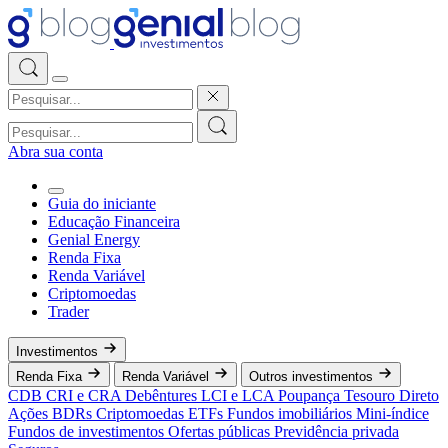
Abra sua conta
Guia do iniciante
Educação Financeira
Genial Energy
Renda Fixa
Renda Variável
Criptomoedas
Trader
Investimentos
Renda Fixa
Renda Variável
Outros investimentos
CDB
CRI e CRA
Debêntures
LCI e LCA
Poupança
Tesouro Direto
Ações
BDRs
Criptomoedas
ETFs
Fundos imobiliários
Mini-índice
Fundos de investimentos
Ofertas públicas
Previdência privada