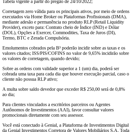
Tabela vigente a partir do pregão de 24/10/2022;
Corretagem zero válida para os principais ativos, por meio de ordens
executados via Home Broker ou Plataformas Profissionais (DMA),
mediante adesão e permanência no produto RLP (Retail Liquidity
Provider), exceto para: Contrato cheio de Índice (IND) e Dólar
(DOL), Opções a Exercer, Commodities, Taxa de Juros (DI),
Termo, BTC e Zerada Compulsória.
Emolumentos cobrados pela B³ poderão incidir sobre as taxas e os
valores citados; ISS/PIS/COFINS no valor de 9,65% incidirão sobre
os valores de corretagem, quando devido;
Sobre as ordens com validade superior a 1 (um) dia, poderá ser
cobrada uma taxa para cada dia que houver execução parcial, caso o
cliente não possua RLP ativo;
A multa sobre saldo devedor que exceder R$ 250,00 será de 0,8%
ao dia;
Para clientes vinculados a escritórios parceiros ou Agentes
Autônomos de Investimentos (AAI), favor consultar valores
promocionais diretamente com seu assessor.
Você está conectado à Genial, a Plataforma de Investimentos Digital
da Genial Investimentos Corretora de Valores Mobiliários S.A. Toda