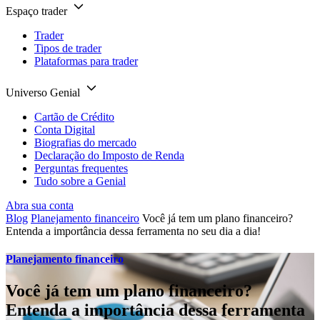
Espaço trader
Trader
Tipos de trader
Plataformas para trader
Universo Genial
Cartão de Crédito
Conta Digital
Biografias do mercado
Declaração do Imposto de Renda
Perguntas frequentes
Tudo sobre a Genial
Abra sua conta
Blog
Planejamento financeiro
Você já tem um plano financeiro?
Entenda a importância dessa ferramenta no seu dia a dia!
Planejamento financeiro
Você já tem um plano financeiro?
Entenda a importância dessa ferramenta