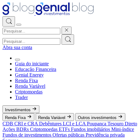
Abra sua conta
Guia do iniciante
Educação Financeira
Genial Energy
Renda Fixa
Renda Variável
Criptomoedas
Trader
Investimentos
Renda Fixa
Renda Variável
Outros investimentos
CDB
CRI e CRA
Debêntures
LCI e LCA
Poupança
Tesouro Direto
Ações
BDRs
Criptomoedas
ETFs
Fundos imobiliários
Mini-índice
Fundos de investimentos
Ofertas públicas
Previdência privada