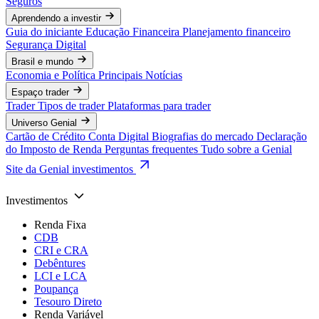
Seguros
Aprendendo a investir
Guia do iniciante
Educação Financeira
Planejamento financeiro
Segurança Digital
Brasil e mundo
Economia e Política
Principais Notícias
Espaço trader
Trader
Tipos de trader
Plataformas para trader
Universo Genial
Cartão de Crédito
Conta Digital
Biografias do mercado
Declaração
do Imposto de Renda
Perguntas frequentes
Tudo sobre a Genial
Site da Genial investimentos
Investimentos
Renda Fixa
CDB
CRI e CRA
Debêntures
LCI e LCA
Poupança
Tesouro Direto
Renda Variável