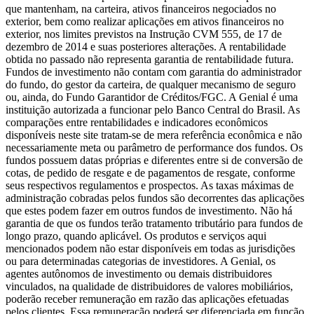
que mantenham, na carteira, ativos financeiros negociados no
exterior, bem como realizar aplicações em ativos financeiros no
exterior, nos limites previstos na Instrução CVM 555, de 17 de
dezembro de 2014 e suas posteriores alterações. A rentabilidade
obtida no passado não representa garantia de rentabilidade futura.
Fundos de investimento não contam com garantia do administrador
do fundo, do gestor da carteira, de qualquer mecanismo de seguro
ou, ainda, do Fundo Garantidor de Créditos/FGC. A Genial é uma
instituição autorizada a funcionar pelo Banco Central do Brasil. As
comparações entre rentabilidades e indicadores econômicos
disponíveis neste site tratam-se de mera referência econômica e não
necessariamente meta ou parâmetro de performance dos fundos. Os
fundos possuem datas próprias e diferentes entre si de conversão de
cotas, de pedido de resgate e de pagamentos de resgate, conforme
seus respectivos regulamentos e prospectos. As taxas máximas de
administração cobradas pelos fundos são decorrentes das aplicações
que estes podem fazer em outros fundos de investimento. Não há
garantia de que os fundos terão tratamento tributário para fundos de
longo prazo, quando aplicável. Os produtos e serviços aqui
mencionados podem não estar disponíveis em todas as jurisdições
ou para determinadas categorias de investidores. A Genial, os
agentes autônomos de investimento ou demais distribuidores
vinculados, na qualidade de distribuidores de valores mobiliários,
poderão receber remuneração em razão das aplicações efetuadas
pelos clientes. Essa remuneração poderá ser diferenciada em função