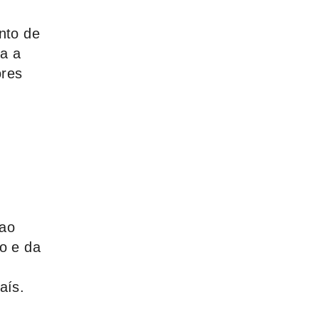
nto de
ia a
ores
 ao
ro e da
aís.