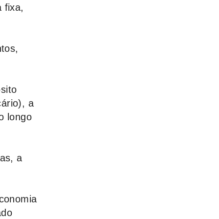
fixa,
ntos,
sito
ário), a
o longo
as, a
 economia
ado