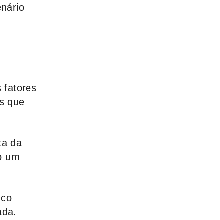
enário
 fatores
es que
ta da
o um
nco
ada.