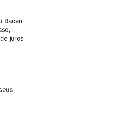
 o Bacen
sso,
de juros
 seus