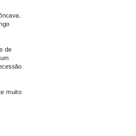
ôncava.
ongo
os de
 um
recessão
te muito