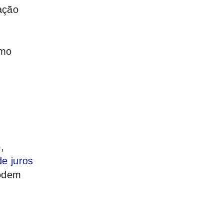
ação
omo
,
de juros
podem