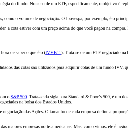
ratégia do fundo. No caso de um ETF, especificamente, o objetivo é rep
os, como o volume de negociação. O Ibovespa, por exemplo, é o princip
ender, a cota estiver com um preço acima do que você pagou na compra, 
hora de saber o que é o (
IVVB11
). Trata-se de um ETF negociado na bo
lidados das cotas são utilizados para adquirir cotas de um fundo IVV, 
 com o
S&P 500
. Trata-se da sigla para Standard & Poor’s 500, é um dos
egociadas na bolsa dos Estados Unidos.
 de negociação das Ações. O tamanho de cada empresa define a proporç
ões das maiores empresas norte-americanas. Mas, como vimos, ele é negoc