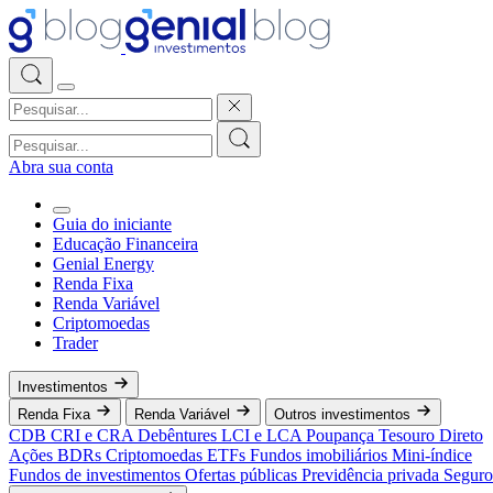
Abra sua conta
Guia do iniciante
Educação Financeira
Genial Energy
Renda Fixa
Renda Variável
Criptomoedas
Trader
Investimentos
Renda Fixa
Renda Variável
Outros investimentos
CDB
CRI e CRA
Debêntures
LCI e LCA
Poupança
Tesouro Direto
Ações
BDRs
Criptomoedas
ETFs
Fundos imobiliários
Mini-índice
Fundos de investimentos
Ofertas públicas
Previdência privada
Seguro