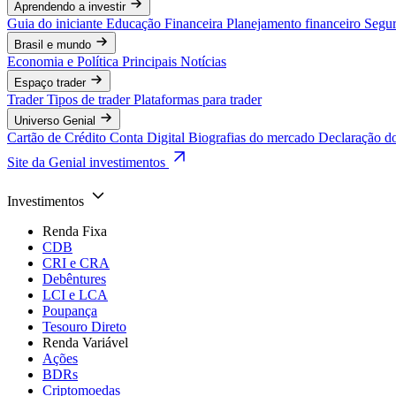
Aprendendo a investir
Guia do iniciante
Educação Financeira
Planejamento financeiro
Segur
Brasil e mundo
Economia e Política
Principais Notícias
Espaço trader
Trader
Tipos de trader
Plataformas para trader
Universo Genial
Cartão de Crédito
Conta Digital
Biografias do mercado
Declaração d
Site da Genial investimentos
Investimentos
Renda Fixa
CDB
CRI e CRA
Debêntures
LCI e LCA
Poupança
Tesouro Direto
Renda Variável
Ações
BDRs
Criptomoedas