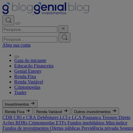
Abra sua conta
Guia do iniciante
Educação Financeira
Genial Energy
Renda Fixa
Renda Variável
Criptomoedas
Trader
Investimentos
Renda Fixa
Renda Variável
Outros investimentos
CDB
CRI e CRA
Debêntures
LCI e LCA
Poupança
Tesouro Direto
Ações
BDRs
Criptomoedas
ETFs
Fundos imobiliários
Mini-índice
Fundos de investimentos
Ofertas públicas
Previdência privada
Seguro