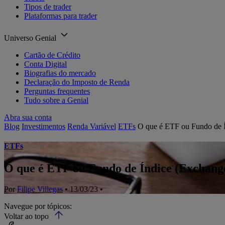
Tipos de trader
Plataformas para trader
Universo Genial
Cartão de Crédito
Conta Digital
Biografias do mercado
Declaração do Imposto de Renda
Perguntas frequentes
Tudo sobre a Genial
Abra sua conta
Blog
Investimentos
Renda Variável
ETFs
O que é ETF ou Fundo de 
ETFs
O que é ETF ou Fundo de Índice (Exchang
Por
Filipe Villegas
• 13/03/23 •
Navegue por tópicos:
Voltar ao topo