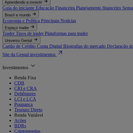
Aprendendo a investir
Guia do iniciante
Educação Financeira
Planejamento financeiro
Segur
Brasil e mundo
Economia e Política
Principais Notícias
Espaço trader
Trader
Tipos de trader
Plataformas para trader
Universo Genial
Cartão de Crédito
Conta Digital
Biografias do mercado
Declaração d
Site da Genial investimentos
Investimentos
Renda Fixa
CDB
CRI e CRA
Debêntures
LCI e LCA
Poupança
Tesouro Direto
Renda Variável
Ações
BDRs
Criptomoedas