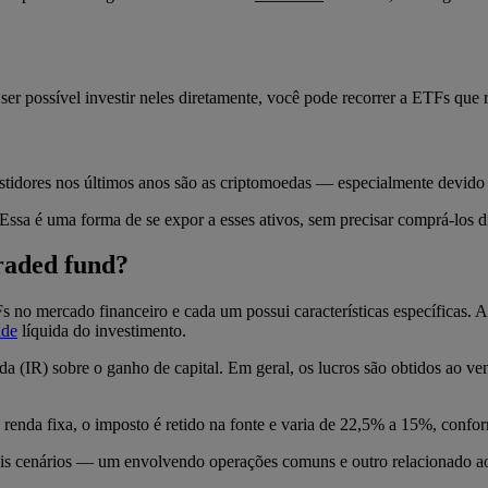
ser possível investir neles diretamente, você pode recorrer a ETFs que
stidores nos últimos anos são as criptomoedas — especialmente devido
 Essa é uma forma de se expor a esses ativos, sem precisar comprá-lo
raded fund?
no mercado financeiro e cada um possui características específicas. A
ade
líquida do investimento.
nda (IR) sobre o ganho de capital. Em geral, os lucros são obtidos ao 
e renda fixa, o imposto é retido na fonte e varia de 22,5% a 15%, conf
 dois cenários — um envolvendo operações comuns e outro relacionado ao