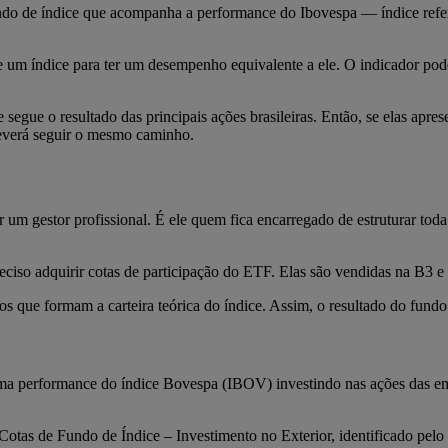
 de índice que acompanha a performance do Ibovespa — índice refere
de um índice para ter um desempenho equivalente a ele. O indicador pode
le segue o resultado das principais ações brasileiras. Então, se elas a
deverá seguir o mesmo caminho.
um gestor profissional. É ele quem fica encarregado de estruturar tod
 preciso adquirir cotas de participação do ETF. Elas são vendidas na B
os que formam a carteira teórica do índice. Assim, o resultado do fund
ma performance do índice Bovespa (IBOV) investindo nas ações das emp
otas de Fundo de Índice – Investimento no Exterior, identificado pel