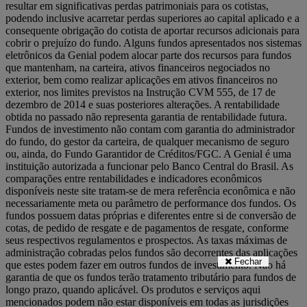
resultar em significativas perdas patrimoniais para os cotistas,
podendo inclusive acarretar perdas superiores ao capital aplicado e a
consequente obrigação do cotista de aportar recursos adicionais para
cobrir o prejuízo do fundo. Alguns fundos apresentados nos sistemas
eletrônicos da Genial podem alocar parte dos recursos para fundos
que mantenham, na carteira, ativos financeiros negociados no
exterior, bem como realizar aplicações em ativos financeiros no
exterior, nos limites previstos na Instrução CVM 555, de 17 de
dezembro de 2014 e suas posteriores alterações. A rentabilidade
obtida no passado não representa garantia de rentabilidade futura.
Fundos de investimento não contam com garantia do administrador
do fundo, do gestor da carteira, de qualquer mecanismo de seguro
ou, ainda, do Fundo Garantidor de Créditos/FGC. A Genial é uma
instituição autorizada a funcionar pelo Banco Central do Brasil. As
comparações entre rentabilidades e indicadores econômicos
disponíveis neste site tratam-se de mera referência econômica e não
necessariamente meta ou parâmetro de performance dos fundos. Os
fundos possuem datas próprias e diferentes entre si de conversão de
cotas, de pedido de resgate e de pagamentos de resgate, conforme
seus respectivos regulamentos e prospectos. As taxas máximas de
administração cobradas pelos fundos são decorrentes das aplicações
Fechar
que estes podem fazer em outros fundos de investimento. Não há
garantia de que os fundos terão tratamento tributário para fundos de
longo prazo, quando aplicável. Os produtos e serviços aqui
mencionados podem não estar disponíveis em todas as jurisdições