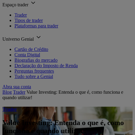
Espaço trader
Trader
Tipos de trader
Plataformas para trader
Universo Genial
Cartão de Crédito
Conta Digital
Biografias do mercado
Declaração do Imposto de Renda
Perguntas frequentes
Tudo sobre a Genial
Abra sua conta
Blog
Trader
Value Investing: Entenda o que é, como funciona e
quando utilizar!
Trader
Value Investing: Entenda o que é, como
funciona e quando utilizar!