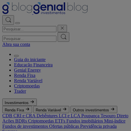
Abra sua conta
Guia do iniciante
Educação Financeira
Genial Energy
Renda Fixa
Renda Variável
Criptomoedas
Trader
Investimentos
Renda Fixa
Renda Variável
Outros investimentos
CDB
CRI e CRA
Debêntures
LCI e LCA
Poupança
Tesouro Direto
Ações
BDRs
Criptomoedas
ETFs
Fundos imobiliários
Mini-índice
Fundos de investimentos
Ofertas públicas
Previdência privada