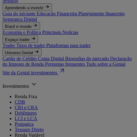
Seguros
Aprendendo a investir
Guia do iniciante
Educação Financeira
Planejamento financeiro
Segurança Digital
Brasil e mundo
Economia e Política
Principais Notícias
Espaço trader
Trader
Tipos de trader
Plataformas para trader
Universo Genial
Cartão de Crédito
Conta Digital
Biografias do mercado
Declaração
do Imposto de Renda
Perguntas frequentes
Tudo sobre a Genial
Site da Genial investimentos
Investimentos
Renda Fixa
CDB
CRI e CRA
Debêntures
LCI e LCA
Poupança
Tesouro Direto
Renda Variável