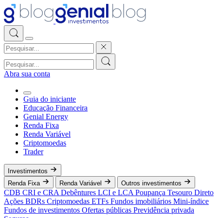
Abra sua conta
Guia do iniciante
Educação Financeira
Genial Energy
Renda Fixa
Renda Variável
Criptomoedas
Trader
Investimentos
Renda Fixa
Renda Variável
Outros investimentos
CDB
CRI e CRA
Debêntures
LCI e LCA
Poupança
Tesouro Direto
Ações
BDRs
Criptomoedas
ETFs
Fundos imobiliários
Mini-índice
Fundos de investimentos
Ofertas públicas
Previdência privada