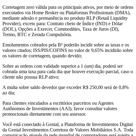
Corretagem zero válida para os principais ativos, por meio de ordens
executados via Home Broker ou Plataformas Profissionais (DMA),
mediante adesão e permanência no produto RLP (Retail Liquidity
Provider), exceto para: Contrato cheio de Índice (IND) e Dólar
(DOL), Opções a Exercer, Commodities, Taxa de Juros (DI),
Termo, BTC e Zerada Compulsória.
Emolumentos cobrados pela B³ poderão incidir sobre as taxas e os
valores citados; ISS/PIS/COFINS no valor de 9,65% incidirão sobre
os valores de corretagem, quando devido;
Sobre as ordens com validade superior a 1 (um) dia, poderá ser
cobrada uma taxa para cada dia que houver execução parcial, caso o
cliente não possua RLP ativo;
A multa sobre saldo devedor que exceder R$ 250,00 será de 0,8%
ao dia;
Para clientes vinculados a escritórios parceiros ou Agentes
Autônomos de Investimentos (AAI), favor consultar valores
promocionais diretamente com seu assessor.
Você está conectado à Genial, a Plataforma de Investimentos Digital
da Genial Investimentos Corretora de Valores Mobiliários S.A. Toda
comunicação através da rede mundial de computadores está sujeita a