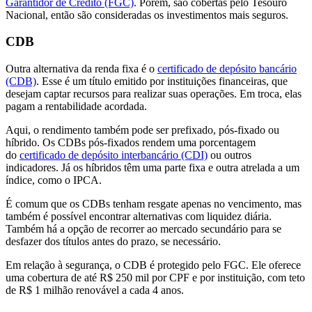
Garantidor de Crédito (FGC)
. Porém, são cobertas pelo Tesouro
Nacional, então são consideradas os investimentos mais seguros.
CDB
Outra alternativa da renda fixa é o
certificado de depósito bancário
(CDB)
. Esse é um título emitido por instituições financeiras, que
desejam captar recursos para realizar suas operações. Em troca, elas
pagam a rentabilidade acordada.
Aqui, o rendimento também pode ser prefixado, pós-fixado ou
híbrido. Os CDBs pós-fixados rendem uma porcentagem
do
certificado de depósito interbancário (CDI)
ou outros
indicadores. Já os híbridos têm uma parte fixa e outra atrelada a um
índice, como o IPCA.
É comum que os CDBs tenham resgate apenas no vencimento, mas
também é possível encontrar alternativas com liquidez diária.
Também há a opção de recorrer ao mercado secundário para se
desfazer dos títulos antes do prazo, se necessário.
Em relação à segurança, o CDB é protegido pelo FGC. Ele oferece
uma cobertura de até R$ 250 mil por CPF e por instituição, com teto
de R$ 1 milhão renovável a cada 4 anos.