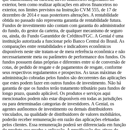
exterior, bem como realizar aplicações em ativos financeiros no
exterior, nos limites previstos na Instrução CVM 555, de 17 de
dezembro de 2014 e suas posteriores alterações. A rentabilidade
obtida no passado não representa garantia de rentabilidade futura.
Fundos de investimento não contam com garantia do administrador
do fundo, do gestor da carteira, de qualquer mecanismo de seguro
ou, ainda, do Fundo Garantidor de Créditos/FGC. A Genial é uma
instituição autorizada a funcionar pelo Banco Central do Brasil. As
comparações entre rentabilidades e indicadores econômicos
disponíveis neste site tratam-se de mera referência econômica e não
necessariamente meta ou parâmetro de performance dos fundos. Os
fundos possuem datas próprias e diferentes entre si de conversão de
cotas, de pedido de resgate e de pagamentos de resgate, conforme
seus respectivos regulamentos e prospectos. As taxas máximas de
administração cobradas pelos fundos são decorrentes das aplicações
que estes podem fazer em outros fundos de investimento. Não há
garantia de que os fundos terão tratamento tributário para fundos de
longo prazo, quando aplicável. Os produtos e serviços aqui
mencionados podem não estar disponíveis em todas as jurisdições
ou para determinadas categorias de investidores. A Genial, os
agentes autônomos de investimento ou demais distribuidores
vinculados, na qualidade de distribuidores de valores mobiliários,
poderão receber remuneração em razão das aplicações efetuadas
pelos clientes. Essa remuneração poderá ser diferenciada em função
do produto que recebe a aplicação. A precificação dos ativos de