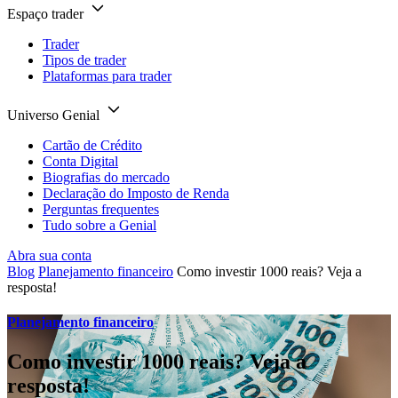
Espaço trader
Trader
Tipos de trader
Plataformas para trader
Universo Genial
Cartão de Crédito
Conta Digital
Biografias do mercado
Declaração do Imposto de Renda
Perguntas frequentes
Tudo sobre a Genial
Abra sua conta
Blog
Planejamento financeiro
Como investir 1000 reais? Veja a
resposta!
Planejamento financeiro
Como investir 1000 reais? Veja a
resposta!