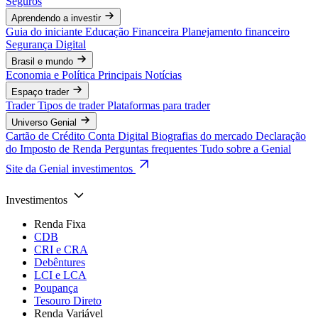
Seguros
Aprendendo a investir
Guia do iniciante
Educação Financeira
Planejamento financeiro
Segurança Digital
Brasil e mundo
Economia e Política
Principais Notícias
Espaço trader
Trader
Tipos de trader
Plataformas para trader
Universo Genial
Cartão de Crédito
Conta Digital
Biografias do mercado
Declaração
do Imposto de Renda
Perguntas frequentes
Tudo sobre a Genial
Site da Genial investimentos
Investimentos
Renda Fixa
CDB
CRI e CRA
Debêntures
LCI e LCA
Poupança
Tesouro Direto
Renda Variável