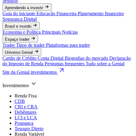
Seguros
Aprendendo a investir
Guia do iniciante
Educação Financeira
Planejamento financeiro
Segurança Digital
Brasil e mundo
Economia e Política
Principais Notícias
Espaço trader
Trader
Tipos de trader
Plataformas para trader
Universo Genial
Cartão de Crédito
Conta Digital
Biografias do mercado
Declaração
do Imposto de Renda
Perguntas frequentes
Tudo sobre a Genial
Site da Genial investimentos
Investimentos
Renda Fixa
CDB
CRI e CRA
Debêntures
LCI e LCA
Poupança
Tesouro Direto
Renda Variável