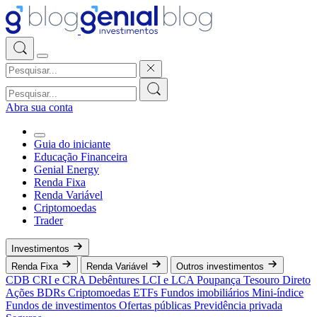
Abra sua conta
Guia do iniciante
Educação Financeira
Genial Energy
Renda Fixa
Renda Variável
Criptomoedas
Trader
Investimentos
Renda Fixa
Renda Variável
Outros investimentos
CDB
CRI e CRA
Debêntures
LCI e LCA
Poupança
Tesouro Direto
Ações
BDRs
Criptomoedas
ETFs
Fundos imobiliários
Mini-índice
Fundos de investimentos
Ofertas públicas
Previdência privada