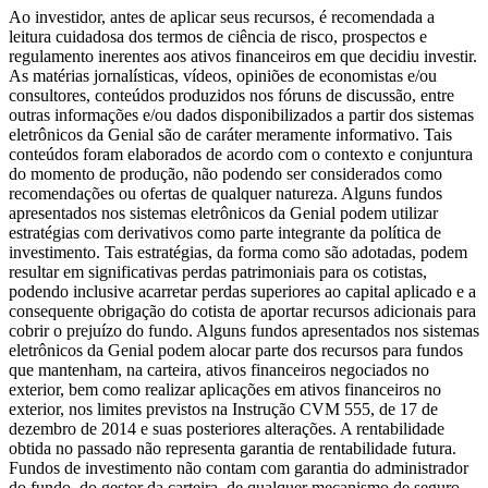
Ao investidor, antes de aplicar seus recursos, é recomendada a
leitura cuidadosa dos termos de ciência de risco, prospectos e
regulamento inerentes aos ativos financeiros em que decidiu investir.
As matérias jornalísticas, vídeos, opiniões de economistas e/ou
consultores, conteúdos produzidos nos fóruns de discussão, entre
outras informações e/ou dados disponibilizados a partir dos sistemas
eletrônicos da Genial são de caráter meramente informativo. Tais
conteúdos foram elaborados de acordo com o contexto e conjuntura
do momento de produção, não podendo ser considerados como
recomendações ou ofertas de qualquer natureza. Alguns fundos
apresentados nos sistemas eletrônicos da Genial podem utilizar
estratégias com derivativos como parte integrante da política de
investimento. Tais estratégias, da forma como são adotadas, podem
resultar em significativas perdas patrimoniais para os cotistas,
podendo inclusive acarretar perdas superiores ao capital aplicado e a
consequente obrigação do cotista de aportar recursos adicionais para
cobrir o prejuízo do fundo. Alguns fundos apresentados nos sistemas
eletrônicos da Genial podem alocar parte dos recursos para fundos
que mantenham, na carteira, ativos financeiros negociados no
exterior, bem como realizar aplicações em ativos financeiros no
exterior, nos limites previstos na Instrução CVM 555, de 17 de
dezembro de 2014 e suas posteriores alterações. A rentabilidade
obtida no passado não representa garantia de rentabilidade futura.
Fundos de investimento não contam com garantia do administrador
do fundo, do gestor da carteira, de qualquer mecanismo de seguro