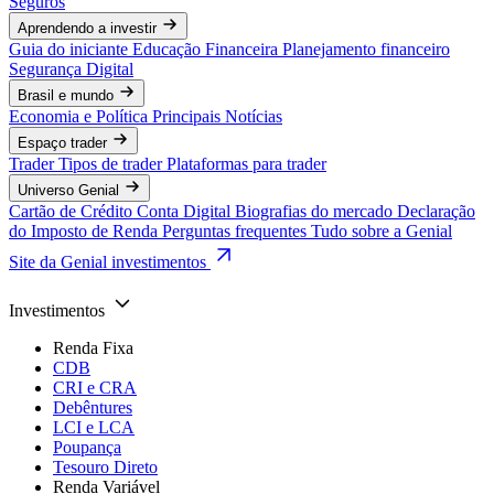
Seguros
Aprendendo a investir
Guia do iniciante
Educação Financeira
Planejamento financeiro
Segurança Digital
Brasil e mundo
Economia e Política
Principais Notícias
Espaço trader
Trader
Tipos de trader
Plataformas para trader
Universo Genial
Cartão de Crédito
Conta Digital
Biografias do mercado
Declaração
do Imposto de Renda
Perguntas frequentes
Tudo sobre a Genial
Site da Genial investimentos
Investimentos
Renda Fixa
CDB
CRI e CRA
Debêntures
LCI e LCA
Poupança
Tesouro Direto
Renda Variável