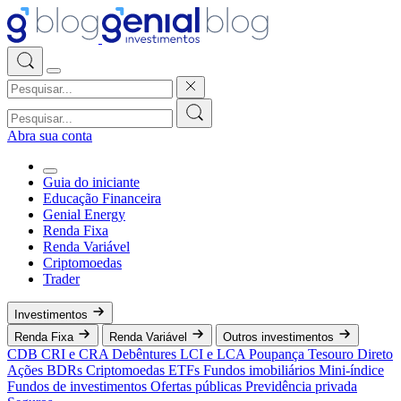
Abra sua conta
Guia do iniciante
Educação Financeira
Genial Energy
Renda Fixa
Renda Variável
Criptomoedas
Trader
Investimentos
Renda Fixa
Renda Variável
Outros investimentos
CDB
CRI e CRA
Debêntures
LCI e LCA
Poupança
Tesouro Direto
Ações
BDRs
Criptomoedas
ETFs
Fundos imobiliários
Mini-índice
Fundos de investimentos
Ofertas públicas
Previdência privada