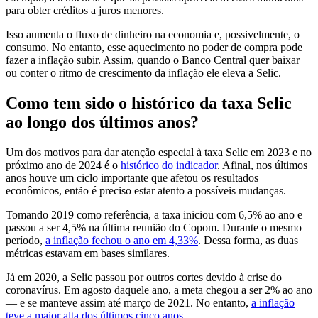
para obter créditos a juros menores.
Isso aumenta o fluxo de dinheiro na economia e, possivelmente, o
consumo. No entanto, esse aquecimento no poder de compra pode
fazer a inflação subir. Assim, quando o Banco Central quer baixar
ou conter o ritmo de crescimento da inflação ele eleva a Selic.
Como tem sido o histórico da taxa Selic
ao longo dos últimos anos?
Um dos motivos para dar atenção especial à taxa Selic em 2023 e no
próximo ano de 2024 é o
histórico do indicador
. Afinal, nos últimos
anos houve um ciclo importante que afetou os resultados
econômicos, então é preciso estar atento a possíveis mudanças.
Tomando 2019 como referência, a taxa iniciou com 6,5% ao ano e
passou a ser 4,5% na última reunião do Copom. Durante o mesmo
período,
a inflação fechou o ano em 4,33%
. Dessa forma, as duas
métricas estavam em bases similares.
Já em 2020, a Selic passou por outros cortes devido à crise do
coronavírus. Em agosto daquele ano, a meta chegou a ser 2% ao ano
— e se manteve assim até março de 2021. No entanto,
a inflação
teve a maior alta dos últimos cinco anos
.