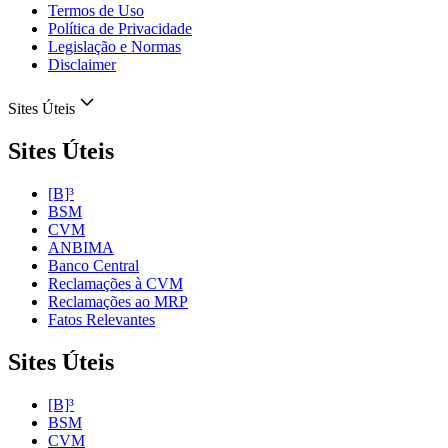
Termos de Uso
Política de Privacidade
Legislação e Normas
Disclaimer
Sites Úteis
Sites Úteis
[B]³
BSM
CVM
ANBIMA
Banco Central
Reclamações à CVM
Reclamações ao MRP
Fatos Relevantes
Sites Úteis
[B]³
BSM
CVM