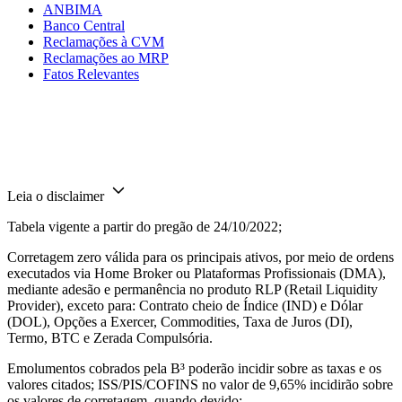
ANBIMA
Banco Central
Reclamações à CVM
Reclamações ao MRP
Fatos Relevantes
Leia o disclaimer
Tabela vigente a partir do pregão de 24/10/2022;
Corretagem zero válida para os principais ativos, por meio de ordens
executados via Home Broker ou Plataformas Profissionais (DMA),
mediante adesão e permanência no produto RLP (Retail Liquidity
Provider), exceto para: Contrato cheio de Índice (IND) e Dólar
(DOL), Opções a Exercer, Commodities, Taxa de Juros (DI),
Termo, BTC e Zerada Compulsória.
Emolumentos cobrados pela B³ poderão incidir sobre as taxas e os
valores citados; ISS/PIS/COFINS no valor de 9,65% incidirão sobre
os valores de corretagem, quando devido;